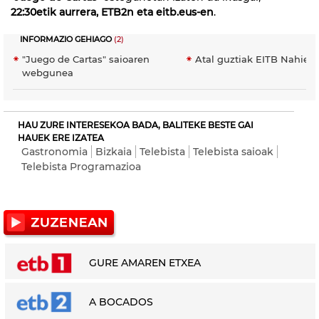
22:30etik aurrera, ETB2n eta eitb.eus-en
.
INFORMAZIO GEHIAGO
(2)
"Juego de Cartas" saioaren
Atal guztiak EITB Nahier
webgunea
HAU ZURE INTERESEKOA BADA, BALITEKE BESTE GAI
HAUEK ERE IZATEA
Gastronomia
Bizkaia
Telebista
Telebista saioak
Telebista Programazioa
GURE AMAREN ETXEA
A BOCADOS