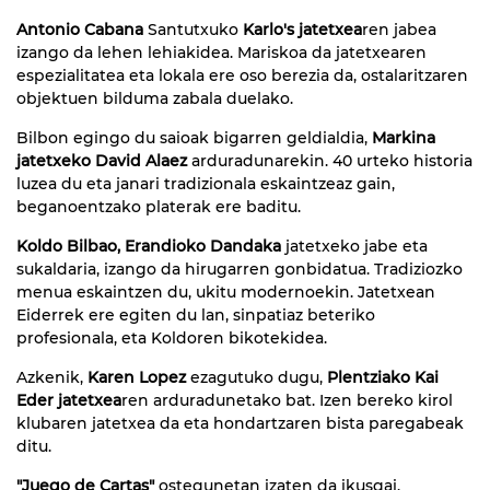
Antonio Cabana
Santutxuko
Karlo's jatetxea
ren jabea
izango da lehen lehiakidea. Mariskoa da jatetxearen
espezialitatea eta lokala ere oso berezia da, ostalaritzaren
objektuen bilduma zabala duelako.
Bilbon egingo du saioak bigarren geldialdia,
Markina
jatetxeko David Alaez
arduradunarekin. 40 urteko historia
luzea du eta janari tradizionala eskaintzeaz gain,
beganoentzako platerak ere baditu.
Koldo Bilbao, Erandioko Dandaka
jatetxeko jabe eta
sukaldaria, izango da hirugarren gonbidatua. Tradiziozko
menua eskaintzen du, ukitu modernoekin. Jatetxean
Eiderrek ere egiten du lan, sinpatiaz beteriko
profesionala, eta Koldoren bikotekidea.
Azkenik,
Karen Lopez
ezagutuko dugu,
Plentziako Kai
Eder jatetxea
ren arduradunetako bat. Izen bereko kirol
klubaren jatetxea da eta hondartzaren bista paregabeak
ditu.
"Juego de Cartas"
ostegunetan izaten da ikusgai,