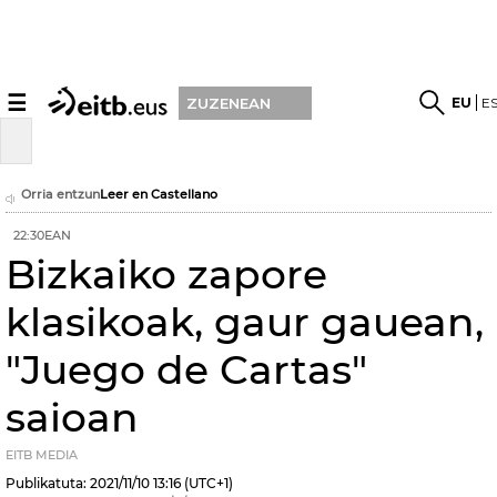
☰
EU
E
ZUZENEAN
Orria entzun
Leer en Castellano
22:30EAN
Bizkaiko zapore
klasikoak, gaur gauean,
"Juego de Cartas"
saioan
EITB MEDIA
Publikatuta:
2021/11/10
13:16
(UTC+1)