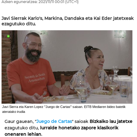
Azken eguneratzea:
2021/11/11
00:01
(UTC+1)
Javi Sierrak Karlo's, Markina, Dandaka eta Kai Eder jatetxeak
ezagutuko ditu.
Javi Sierra eta Karen Lopez "Juego de Cartas" saioan. EITB Mediaren bideo batetik
ateratako irudia
Gaur gauean, "
Juego de Cartas
" saioak
Bizkaiko lau jatetxe
ezagutuko ditu,
lurralde honetako zapore klasikorik
onenaren lehian
.