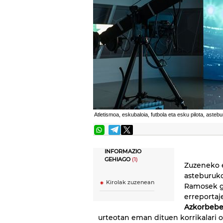
Atletismoa, eskubaloia, futbola eta esku pilota, aste
INFORMAZIO
GEHIAGO
(1)
Zuzeneko 
asteburuko
Kirolak zuzenean
Ramosek gi
erreportaj
Azkorbebei
urteotan eman dituen korrikalari 