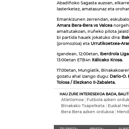
Abadiñoko Sagasta auzoan, elkarre
lasterketez, amatasunaz eta orohar 
Emankizunen zerrendan, eskubalo
Amara Bera-Bera vs Valcea
norgehi
amaitutakoan, Iruñeko pilota jaial
bi partida hauek jokatuko dira:
Bak
(promozioa) eta
Urrutikoetxea-Ara
Igandean, 12:00etan,
Iberdrola Liga
13:00etan ETB4n
Itálicako Krosa.
17:00etan, Mungiatik, Binakakoare
gozatu ahal izango dugu:
Dario-O. 
Tolosa / Elezkano II-Zabaleta.
HAU ZURE INTERESEKOA BADA, BALIT
Atletismoa
Futbola azken ordu
Binakako Txapelketa
Euskal Her
Bera Bera azken ordukoa
Mendi
TELEBISTA:
IRRATIA:
ALBIS