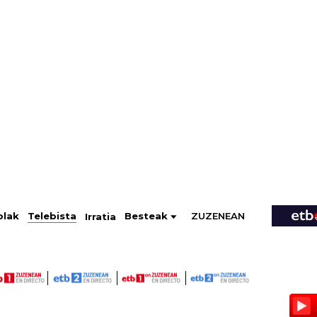
ZUZENEAN
Telebista
Besteak
olak
Irratia