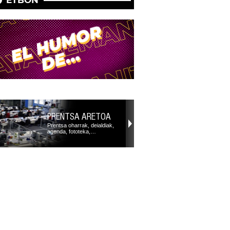
PRENTSA ARETOA
Prentsa oharrak, deialdiak,
agenda, fototeka,…