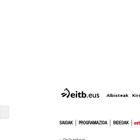
Albisteak
Kir
SAIOAK
PROGRAMAZIOA
BIDEOAK
Orria entzun