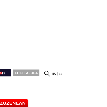
EITB TALDEA
EU
ES