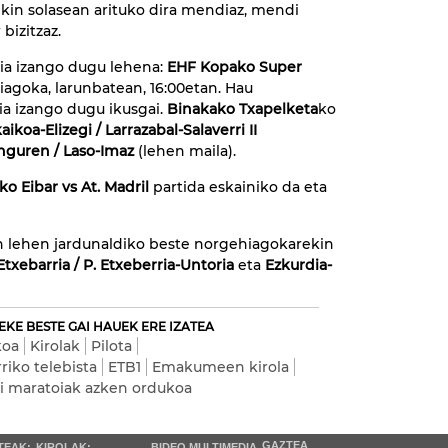
kin solasean arituko dira mendiaz, mendi
bizitzaz.
ia izango dugu lehena:
EHF Kopako Super
agoka, larunbatean, 16:00etan. Hau
dia izango dugu ikusgai.
Binakako Txapelketa
ko
aikoa-Elizegi / Larrazabal-Salaverri II
nguren / Laso-Imaz
(lehen maila).
ko Eibar vs At. Madril
partida eskainiko da eta
n lehen jardunaldiko beste norgehiagokarekin
Etxebarria / P. Etxeberria-Untoria
eta
Ezkurdia-
EKE BESTE GAI HAUEK ERE IZATEA
koa
Kirolak
Pilota
riko telebista
ETB1
Emakumeen kirola
 maratoiak azken ordukoa
GAZTEA
TEAK:
KIROLAK:
BIDEO MULTIMEDIA