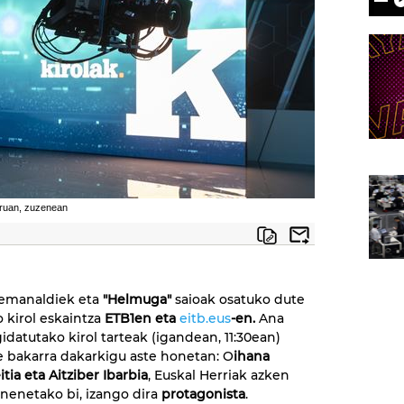
buruan, zuzenean
emanaldiek eta
"Helmuga"
saioak osatuko dute
 kirol eskaintza
ETB1en eta
eitb.eus
-en.
Ana
datutako kirol tarteak (igandean, 11:30ean)
e bakarra dakarkigu aste honetan: O
ihana
tia eta Aitziber Ibarbia
, Euskal Herriak azken
onenetako bi, izango dira
protagonista
.