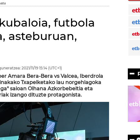
kubaloia, futbola
a, asteburuan,
guneratzea:
2021/11/19
15:14
(UTC+1)
per Amara Bera-Bera vs Valcea, Iberdrola
 Binakako Txapelketako lau norgehiagoka
uga" saioan Oihana Azkorbebeitia eta
riak izango dituzte protagonista.