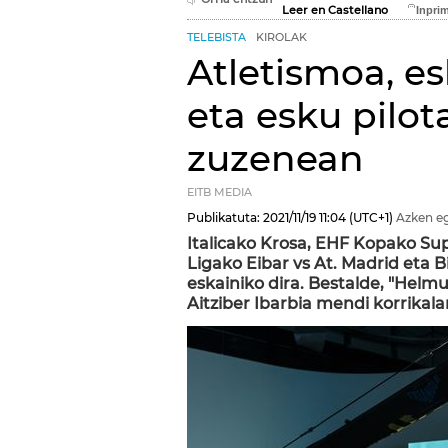
Leer en Castellano
TELEBISTA
KIROLAK
Atletismoa, es
eta esku pilot
zuzenean
EITB MEDIA
Publikatuta:
2021/11/19
11:04
(UTC+1)
Azken e
Italicako Krosa, EHF Kopako Su
Ligako Eibar vs At. Madrid eta
eskainiko dira. Bestalde, "Helm
Aitziber Ibarbia mendi korrikala