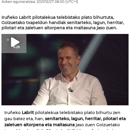
Azken eguneratzea:
2021/12/27
08:50
(UTC+1)
Iruñeko Labrit pilotalekua telebistako plato bihurtuta,
Goizuetako txapeldun handiak senitarteko, lagun, herritar,
pilotari eta zaletuen aitorpena eta maitasuna jaso zuen.
0:29
Iruñeko
Labrit
pilotalekua telebistako plato bihurtu zen
gau batez eta, han,
senitarteko, lagun, herritar, pilotari eta
zaletuen aitorpena eta maitasuna
jaso zuen Goizuetako