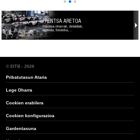
PRENTSA ARETOA
Prentsa oharrak, deialdiak,
agenda, fototeka,…
© EITB - 2026
Pribatutasun Ataria
Lege Oharra
Cookien erabilera
Cookien konfigurazioa
Gardentasuna