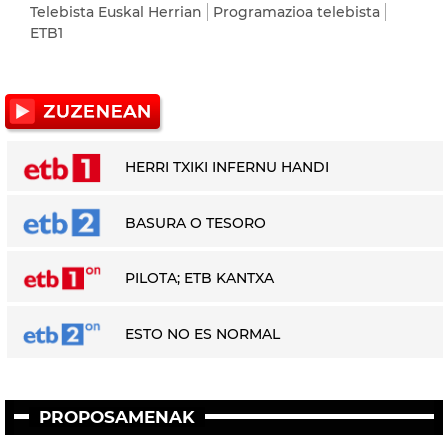
Telebista Euskal Herrian
Programazioa telebista
ETB1
HERRI TXIKI INFERNU HANDI
BASURA O TESORO
PILOTA; ETB KANTXA
ESTO NO ES NORMAL
PROPOSAMENAK