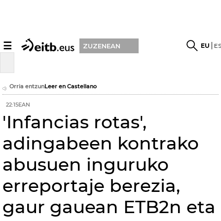
☰
EU
E
ZUZENEAN
Orria entzun
Leer en Castellano
22:15EAN
'Infancias rotas',
adingabeen kontrako
abusuen inguruko
erreportaje berezia,
gaur gauean ETB2n eta