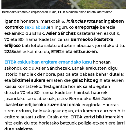
Bermeoko ikastetxe erlijiosoaren irudia, EITB Mediako bideo batetik ateratakoa.
Igande
honetan, martxoak 6,
Infancias rotas
adingabeen
kontrako
sexu abusu
en inguruko
erreportaje
berezia
eskainiko du EITBk.
Asier Sánchez
kazetariaren eskutik,
70 eta 80. hamarkadetan zehar
Bermeoko ikastetxe
erlijioso
bati lotuta salatu dituzten abusuak jorratuko ditu.
22:15ean
eskainiko da,
ETB2n eta eitb.eus-en.
EITBk esklusiban argitara emandako kasu
honetan
sakonduko du Asier Sánchezek. Lanak erakusten digu
istorio handiek denbora, pasioa eta babesa behar dutela;
eta
biktimei aukera
ematen die
gaiaz hitz egin
eta euren
kasua kontatzeko. Testigantza horiek salatu egiten
dituzte 70 eta 80. hamarkadetan hainbat haurrek
jasandako sexu abusuak, ustez Bermeoko
San Jose
ikastetxe erlijiosoko zuzendari ohia
k eraginda. Haurrak
ziren orduan, helduak gaur egun, eta kamera aurrean hitz
egitera ausartu dira. Orain arte, EITBk
zortzi biktima
rekin
hitz egin du eta horietako batzuek polizia-etxean ere jarri
dute
salaketa.