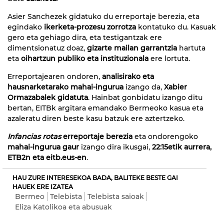
Asier Sanchezek gidatuko du erreportaje berezia, eta
egindako
ikerketa-prozesu zorrotza
kontatuko du. Kasuak
gero eta gehiago dira, eta testigantzak ere
dimentsionatuz doaz,
gizarte mailan garrantzia
hartuta
eta
oihartzun publiko eta instituzionala
ere lortuta.
Erreportajearen ondoren,
analisirako eta
hausnarketarako mahai-ingurua
izango da,
Xabier
Ormazabalek gidatuta
. Hainbat gonbidatu izango ditu
bertan, EITBk argitara emandako Bermeoko kasua eta
azaleratu diren beste kasu batzuk ere aztertzeko.
Infancias rotas
erreportaje berezia
eta ondorengoko
mahai-ingurua gaur
izango dira ikusgai,
22:15etik aurrera,
ETB2n eta eitb.eus-en
.
HAU ZURE INTERESEKOA BADA, BALITEKE BESTE GAI
HAUEK ERE IZATEA
Bermeo
Telebista
Telebista saioak
Eliza Katolikoa eta abusuak