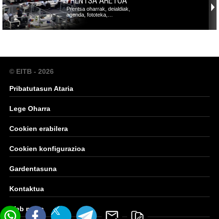
PRENTSA ARETOA
Prentsa oharrak, deialdiak,
agenda, fototeka,…
© EITB - 2026
Pribatutasun Ataria
Lege Oharra
Cookien erabilera
Cookien konfigurazioa
Gardentasuna
Kontaktua
Web mapa