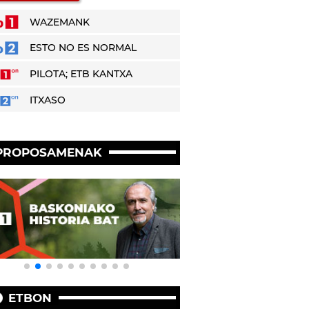
WAZEMANK
ESTO NO ES NORMAL
PILOTA; ETB KANTXA
ITXASO
PROPOSAMENAK
ETBON