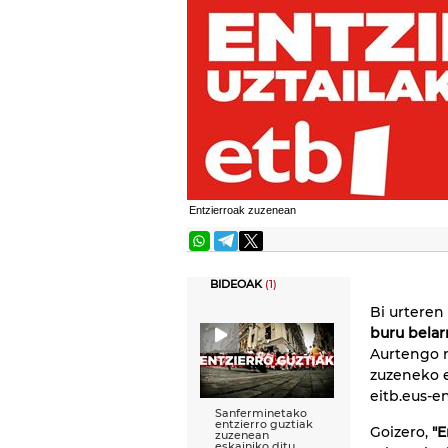
Entzierroak zuzenean
BIDEOAK
(1)
Bi urteren
buru belar
Aurtengo n
zuzeneko 
eitb.eus-en
Sanferminetako
entzierro guztiak
Goizero,
"E
zuzenean
eskainiko ditu