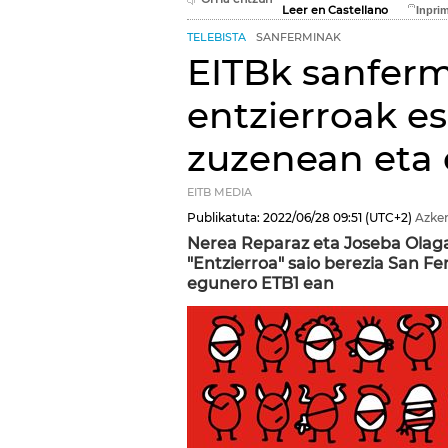
Leer en Castellano
TELEBISTA
SANFERMINAK
EITBk sanfer
entzierroak es
zuzenean eta 
EITB MEDIA
Publikatuta:
2022/06/28
09:51
(UTC+2)
Azken
Nerea Reparaz eta Joseba Olaga
"Entzierroa" saio berezia San F
egunero ETB1 ean