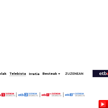
ZUZENEAN
Telebista
Besteak
olak
Irratia