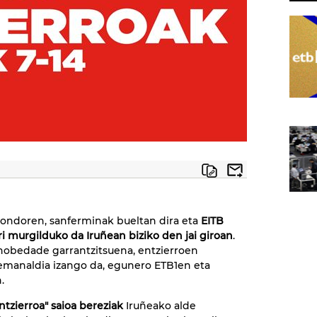
 ondoren, sanferminak bueltan dira eta
EITB
ri murgilduko da Iruñean biziko den jai giroan
.
obedade garrantzitsuena, entzierroen
emanaldia izango da, egunero ETB1en eta
.
ntzierroa" saioa bereziak
Iruñeako alde