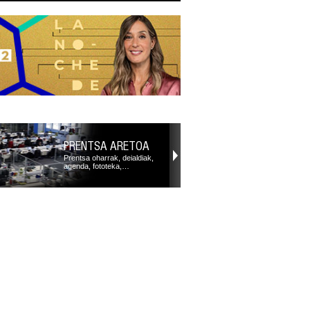
PRENTSA ARETOA
Prentsa oharrak, deialdiak,
agenda, fototeka,…