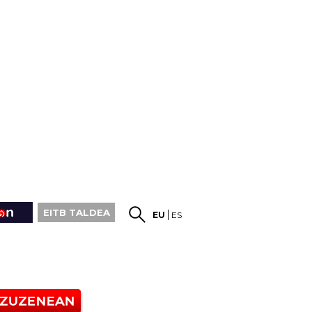
EITB TALDEA
EU
ES