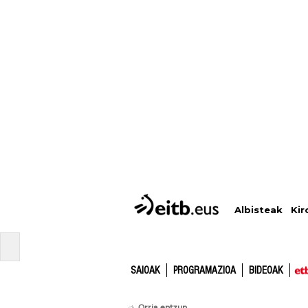
Albisteak
Kir
SAIOAK
PROGRAMAZIOA
BIDEOAK
Orria entzun