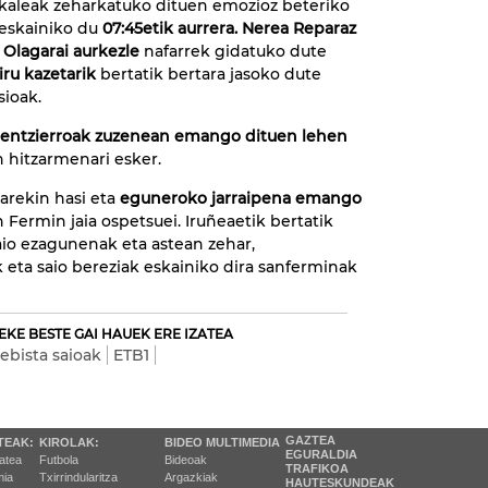
kaleak zeharkatuko dituen emozioz beteriko
 eskainiko du
07:45etik aurrera. Nerea Reparaz
 Olagarai aurkezle
nafarrek gidatuko dute
iru kazetarik
bertatik bertara jasoko dute
sioak.
 entzierroak zuzenean emango dituen lehen
n hitzarmenari esker.
arekin hasi eta
eguneroko jarraipena emango
 Fermin jaia ospetsuei. Iruñeaetik bertatik
saio ezagunenak eta astean zehar,
 eta saio bereziak eskainiko dira sanferminak
EKE BESTE GAI HAUEK ERE IZATEA
lebista saioak
ETB1
GAZTEA
TEAK:
KIROLAK:
BIDEO MULTIMEDIA
EGURALDIA
tatea
Futbola
Bideoak
TRAFIKOA
ia
Txirrindularitza
Argazkiak
HAUTESKUNDEAK