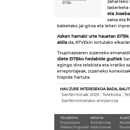
zaharreko 
EITBk
lasterketa
eta Joseba
saioa eta
h
kaleetako jai-giroa eta lehen inpre
Azken hamabi urte hauetan EITBk
aldia
da, RTVEkin lortutako elkarla
Txupinazoaren zuzeneko emanaldi
diete EITBko hedabide guztiek
San
egingo dira telebista eta irratiko 
erreportajeak, zuzeneko konexioak
hizpide hartuta.
HAU ZURE INTERESEKOA BADA, BALIT
Sanferminak 2025
Telebista
Te
Sanferminetako entzierroa
TELEBISTA:
IRRATIA:
ALBIS
Programazioa
Euskadi Irratia
Aktuali
Telebista Programak
Radio Euskadi
Ekonom