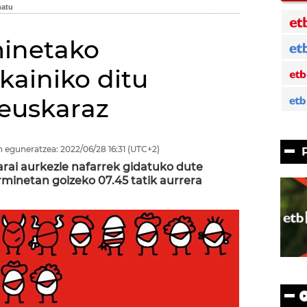
minetako
kainiko ditu
euskaraz
 eguneratzea:
2022/06/28
16:31
(UTC+2)
rai aurkezle nafarrek gidatuko dute
erminetan goizeko 07.45 tatik aurrera