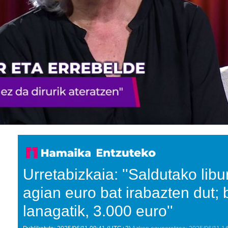
Urretabizkaia: ''Saldutako lib
agian euro bat irabazten dut; 
lanagatik, 3.000 euro''