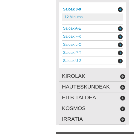
Saioak 0-9
12 Minutos
Saioak A-E
Saioak F-K
Saioak L-O
Saioak P-T
Saioak U-Z
KIROLAK
HAUTESKUNDEAK
EITB TALDEA
KOSMOS
IRRATIA