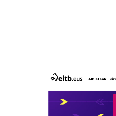
Albisteak
Kir