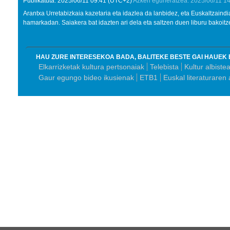
Publikatuta:
2025/06/11
09:41
(UTC+2)
Azken eguneratzea:
2025/06/11
14
Arantxa Urretabizkaia kazetaria eta idazlea da lanbidez, eta Euskaltzaind
hamarkadan. Saiakera bat idazten ari dela eta saltzen duen liburu bakoitz
HAU ZURE INTERESEKOA BADA, BALITEKE BESTE GAI HAUEK 
Elkarrizketak kultura pertsonaiak
Telebista
Kultur albiste
Gaur egungo bideo ikusienak
ETB1
Euskal literaturaren 