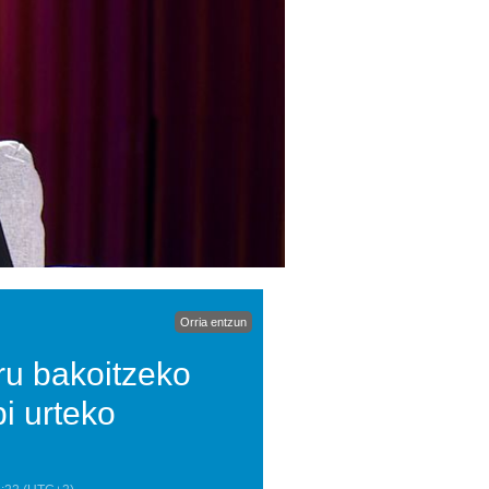
Orria entzun
uru bakoitzeko
bi urteko