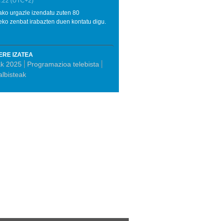
:22
(UTC+2)
iako urgazle izendatu zuten 80
eko zenbat irabazten duen kontatu digu.
ERE IZATEA
ak 2025
Programazioa telebista
albisteak