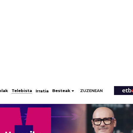
ZUZENEAN
Telebista
Besteak
olak
Irratia