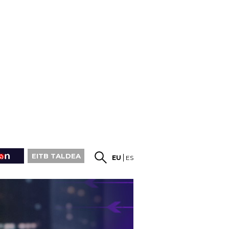
EITB TALDEA
EU
ES