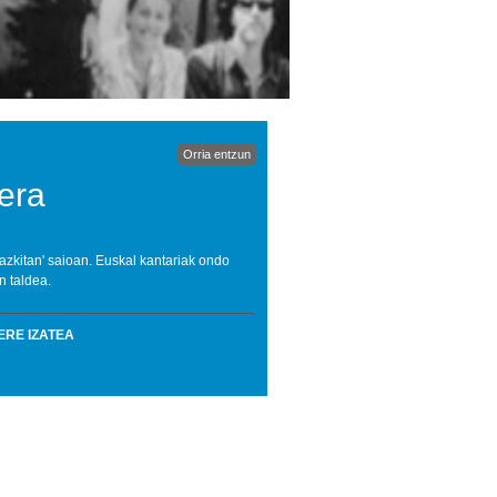
Orria entzun
rera
gazkitan' saioan. Euskal kantariak ondo
n taldea.
ERE IZATEA