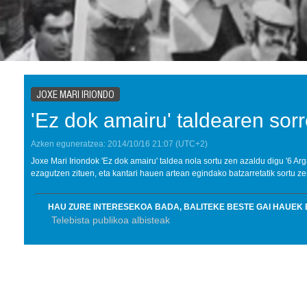
JOXE MARI IRIONDO
'Ez dok amairu' taldearen sor
Azken eguneratzea:
2014/10/16
21:07
(UTC+2)
Joxe Mari Iriondok 'Ez dok amairu' taldea nola sortu zen azaldu digu '6 Ar
ezagutzen zituen, eta kantari hauen artean egindako batzarretatik sortu ze
HAU ZURE INTERESEKOA BADA, BALITEKE BESTE GAI HAUEK 
Telebista publikoa albisteak