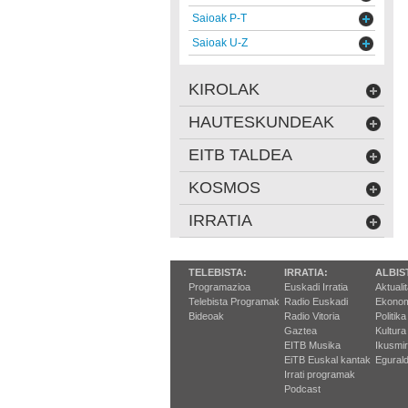
Saioak P-T
Saioak U-Z
KIROLAK
HAUTESKUNDEAK
EITB TALDEA
KOSMOS
IRRATIA
TELEBISTA:
IRRATIA:
ALBIS
Programazioa
Euskadi Irratia
Aktuali
Telebista Programak
Radio Euskadi
Ekonom
Bideoak
Radio Vitoria
Politika
Gaztea
Kultura
EITB Musika
Ikusmi
EiTB Euskal kantak
Egurald
Irrati programak
Podcast