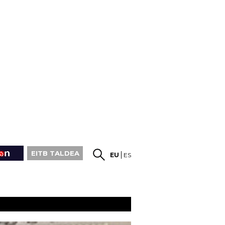
EITB TALDEA
EU
ES