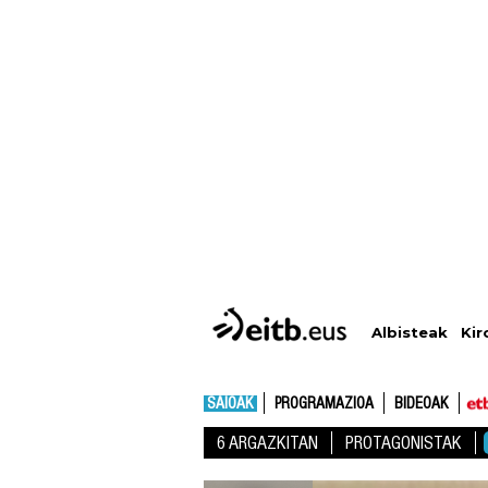
Albisteak
Kir
SAIOAK
PROGRAMAZIOA
BIDEOAK
6 ARGAZKITAN
PROTAGONISTAK