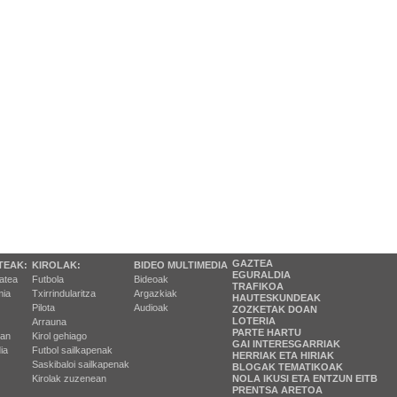
GAZTEA
TEAK:
KIROLAK:
BIDEO MULTIMEDIA
EGURALDIA
tatea
Futbola
Bideoak
TRAFIKOA
ia
Txirrindularitza
Argazkiak
HAUTESKUNDEAK
Pilota
Audioak
ZOZKETAK DOAN
LOTERIA
Arrauna
PARTE HARTU
ran
Kirol gehiago
GAI INTERESGARRIAK
ia
Futbol sailkapenak
HERRIAK ETA HIRIAK
Saskibaloi sailkapenak
BLOGAK TEMATIKOAK
Kirolak zuzenean
NOLA IKUSI ETA ENTZUN EITB
PRENTSA ARETOA