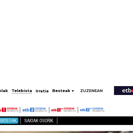
ZUZENEAN
Telebista
Besteak
olak
Irratia
BIDEOAK
SAIOAK OSORIK