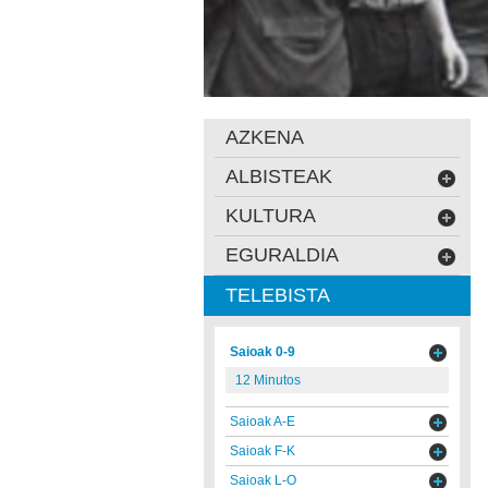
AZKENA
ALBISTEAK
KULTURA
EGURALDIA
TELEBISTA
Saioak 0-9
12 Minutos
Saioak A-E
Saioak F-K
Saioak L-O