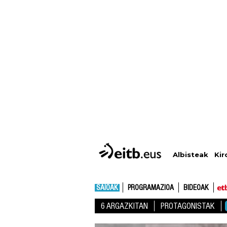
Albisteak
Kir
SAIOAK
PROGRAMAZIOA
BIDEOAK
6 ARGAZKITAN
PROTAGONISTAK