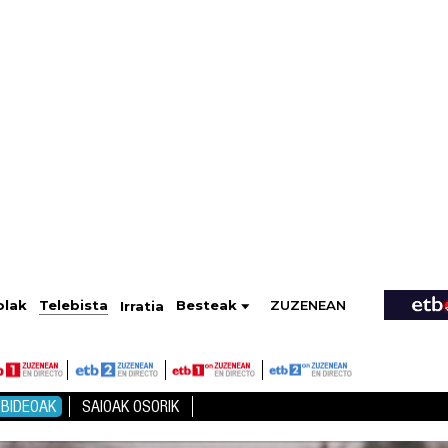
ZUZENEAN
Telebista
Besteak
olak
Irratia
BIDEOAK
SAIOAK OSORIK