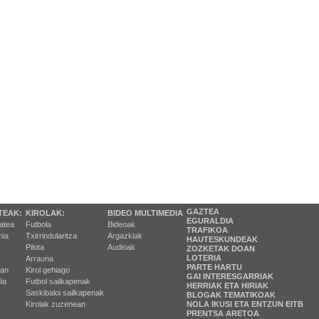
GAZTEA
TEAK:
KIROLAK:
BIDEO MULTIMEDIA
EGURALDIA
tatea
Futbola
Bideoak
TRAFIKOA
ia
Txirrindularitza
Argazkiak
HAUTESKUNDEAK
Pilota
Audioak
ZOZKETAK DOAN
LOTERIA
Arrauna
PARTE HARTU
ran
Kirol gehiago
GAI INTERESGARRIAK
ia
Futbol sailkapenak
HERRIAK ETA HIRIAK
Saskibaloi sailkapenak
BLOGAK TEMATIKOAK
Kirolak zuzenean
NOLA IKUSI ETA ENTZUN EITB
PRENTSA ARETOA