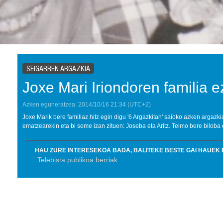
SEIGARREN ARGAZKIA
Joxe Mari Iriondoren familia 
Azken eguneratzea:
2014/10/16
21:34
(UTC+2)
Joxe Marik bere familiaz hitz egin digu '6 Argazkitan' saioko azken argaz
ematzearekin eta bi seme izan zituen: Joseba eta Aritz. Telmo bere biloba
HAU ZURE INTERESEKOA BADA, BALITEKE BESTE GAI HAUEK 
Telebista publikoa berriak