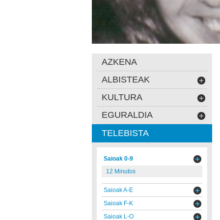
AZKENA
ALBISTEAK
KULTURA
EGURALDIA
TELEBISTA
Saioak 0-9
12 Minutos
Saioak A-E
Saioak F-K
Saioak L-O