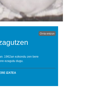
Orria entzun
ezagutzen
kian. 1962an ezkondu zen bere
 ere ezagutu dugu.
ERE IZATEA