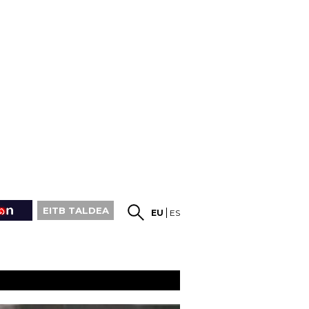
EITB TALDEA
EU
ES