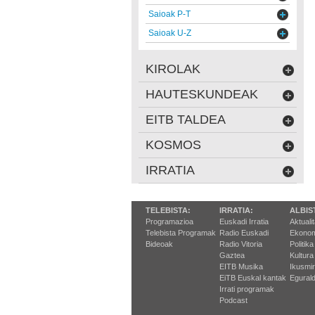
Saioak P-T
Saioak U-Z
KIROLAK
HAUTESKUNDEAK
EITB TALDEA
KOSMOS
IRRATIA
TELEBISTA:
IRRATIA:
ALBIS
Programazioa
Euskadi Irratia
Aktuali
Telebista Programak
Radio Euskadi
Ekonom
Bideoak
Radio Vitoria
Politika
Gaztea
Kultura
EITB Musika
Ikusmi
EiTB Euskal kantak
Egurald
Irrati programak
Podcast