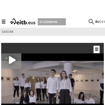
☰
EU
E
ZUZENEAN
SAIOAK
☰