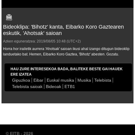
Bideoklipa: 'Bihotz' kanta, Eibarko Koro Gaztearen
eskutik, 'Ahotsak' saioan
Azken eguneratzea:
2019/08/05
10:48
(UTC+2)
Horra hor irailetik aurrera 'Ahotsak' saioan ikusi ahal izango ditugun bideoklip
landuetako bat. Hemen, Eibarko Koro Gaztea, 'Bihotz' abesten. Gozatu.
HAU ZURE INTERESEKOA BADA, BALITEKE BESTE GAI HAUEK
ERE IZATEA
Gipuzkoa
Eibar
Euskal musika
Musika
Telebista
Telebista saioak
Bideoak
ETB1
© EITB - 2026