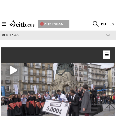
☰
ZUZENEAN
EU
ES
AHOTSAK
☰