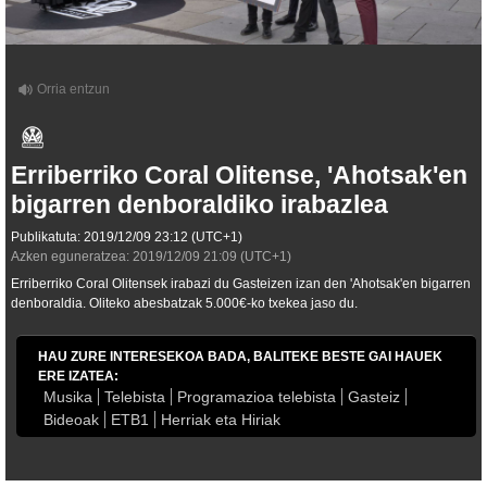
Erriberriko Coral Olitense, 'Ahotsak'en
bigarren denboraldiko irabazlea
Publikatuta:
2019/12/09
23:12
(UTC+1)
Azken eguneratzea:
2019/12/09
21:09
(UTC+1)
Erriberriko Coral Olitensek irabazi du Gasteizen izan den 'Ahotsak'en bigarren
denboraldia. Oliteko abesbatzak 5.000€-ko txekea jaso du.
HAU ZURE INTERESEKOA BADA, BALITEKE BESTE GAI HAUEK
ERE IZATEA:
Musika
Telebista
Programazioa telebista
Gasteiz
Bideoak
ETB1
Herriak eta Hiriak