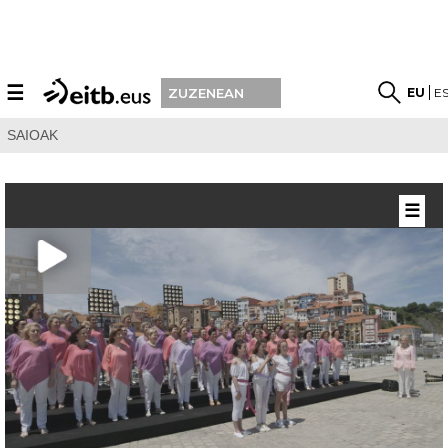
☰
EU
E
ZUZENEAN
SAIOAK
☰