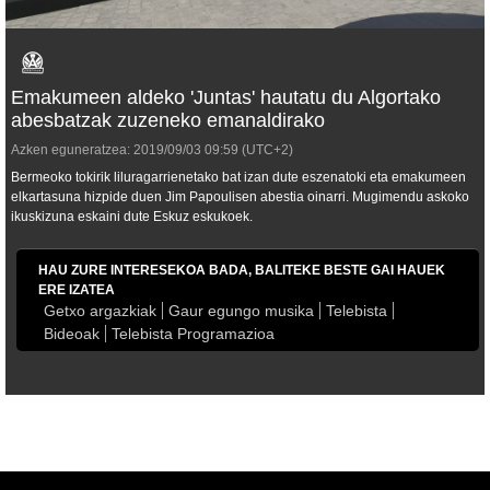
Emakumeen aldeko 'Juntas' hautatu du Algortako
abesbatzak zuzeneko emanaldirako
Azken eguneratzea:
2019/09/03
09:59
(UTC+2)
Bermeoko tokirik liluragarrienetako bat izan dute eszenatoki eta emakumeen
elkartasuna hizpide duen Jim Papoulisen abestia oinarri. Mugimendu askoko
ikuskizuna eskaini dute Eskuz eskukoek.
HAU ZURE INTERESEKOA BADA, BALITEKE BESTE GAI HAUEK
ERE IZATEA
Getxo argazkiak
Gaur egungo musika
Telebista
Bideoak
Telebista Programazioa