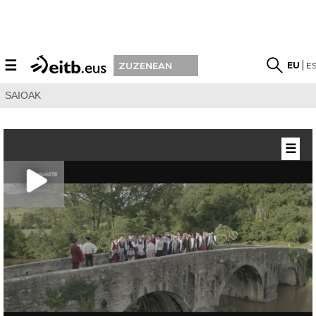
☰
EU
E
ZUZENEAN
SAIOAK
☰