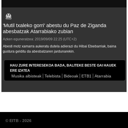
'Mutil txaleko gorri' abestu du Paz de Ziganda
abesbatzak Atarrabiako zubian
Azken eguneratzea:
2019/09/09
22:25
(UTC+2)
Abesti motz xamarra aukeratu dutela adierazi du Hibai Etxebarriak, baina
gustura gelditu da abesbatzaren jardunarekin.
HAU ZURE INTERESEKOA BADA, BALITEKE BESTE GAI HAUEK
ERE IZATEA
Musika albisteak
Telebista
Bideoak
ETB1
Atarrabia
© EITB - 2026