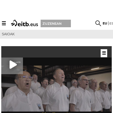
☰
EU
E
ZUZENEAN
SAIOAK
☰