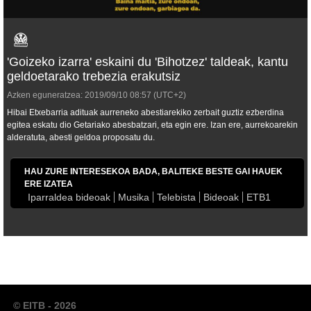
'Goizeko izarra' eskaini du 'Bihotzez' taldeak, kantu
geldoetarako trebezia erakutsiz
Azken eguneratzea:
2019/09/10
08:57
(UTC+2)
Hibai Etxebarria adituak aurreneko abestiarekiko zerbait guztiz ezberdina
egitea eskatu dio Getariako abesbatzari, eta egin ere. Izan ere, aurrekoarekin
alderatuta, abesti geldoa proposatu du.
HAU ZURE INTERESEKOA BADA, BALITEKE BESTE GAI HAUEK
ERE IZATEA
Iparraldea bideoak
Musika
Telebista
Bideoak
ETB1
© EITB - 2026