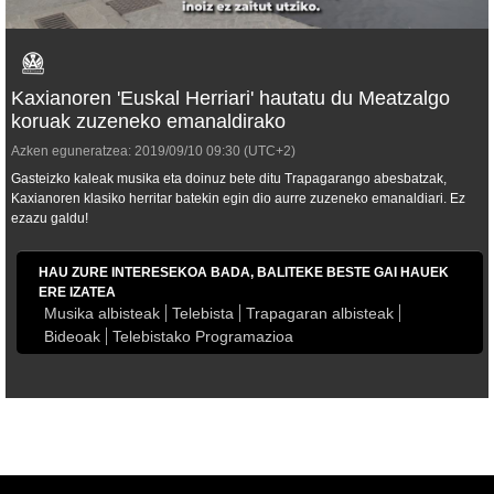
Kaxianoren 'Euskal Herriari' hautatu du Meatzalgo
koruak zuzeneko emanaldirako
Azken eguneratzea:
2019/09/10
09:30
(UTC+2)
Gasteizko kaleak musika eta doinuz bete ditu Trapagarango abesbatzak,
Kaxianoren klasiko herritar batekin egin dio aurre zuzeneko emanaldiari. Ez
ezazu galdu!
HAU ZURE INTERESEKOA BADA, BALITEKE BESTE GAI HAUEK
ERE IZATEA
Musika albisteak
Telebista
Trapagaran albisteak
Bideoak
Telebistako Programazioa