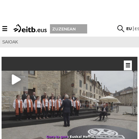
☰
EU
E
ZUZENEAN
SAIOAK
☰