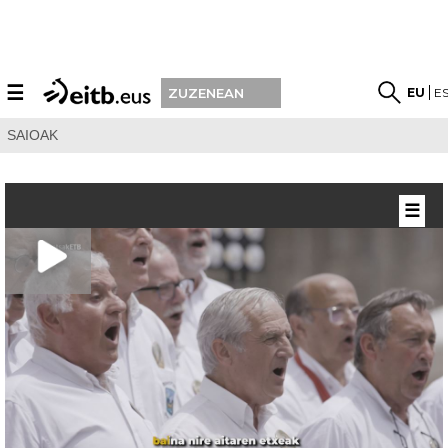
☰
EU
E
ZUZENEAN
SAIOAK
☰