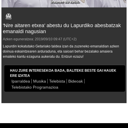
'Nire aitaren etxea' abestu du Lapurdiko abesbatzak
emanaldi nagusian
Azken eguneratzea:
2019/09/10
09:47
(UTC+2)
Lapurdin kokatutako Getariako taldea izan da zuzeneko emanaldian azken
doinua eskaintzearen arduraduna, eta saioari behar bezalako amaiera
emateko kantu ezaguna aukeratu du. Entzun ezazu!
HAU ZURE INTERESEKOA BADA, BALITEKE BESTE GAI HAUEK
ERE IZATEA
Iparraldea
Musika
Telebista
Bideoak
Telebistako Programazioa