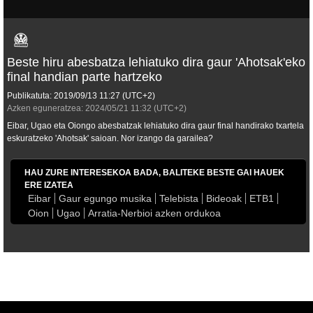
Beste hiru abesbatza lehiatuko dira gaur 'Ahotsak'eko
final handian parte hartzeko
Publikatuta:
2019/09/13
11:27
(UTC+2)
Azken eguneratzea:
2024/05/21
11:32
(UTC+2)
Eibar, Ugao eta Oiongo abesbatzak lehiatuko dira gaur final handirako txartela
eskuratzeko 'Ahotsak' saioan. Nor izango da garailea?
HAU ZURE INTERESEKOA BADA, BALITEKE BESTE GAI HAUEK
ERE IZATEA
Eibar
Gaur egungo musika
Telebista
Bideoak
ETB1
Oion
Ugao
Arratia-Nerbioi azken ordukoa