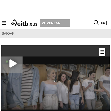
☰
EU
E
ZUZENEAN
SAIOAK
☰