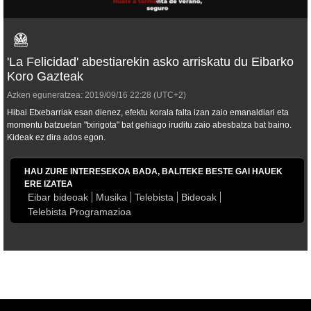
'La Felicidad' abestiarekin asko arriskatu du Eibarko
Koro Gazteak
Azken eguneratzea:
2019/09/16
22:28
(UTC+2)
Hibai Etxebarriak esan dienez, efektu korala falta izan zaio emanaldiari eta
momentu batzuetan "txirigota" bat gehiago iruditu zaio abesbatza bat baino.
Kideak ez dira ados egon.
HAU ZURE INTERESEKOA BADA, BALITEKE BESTE GAI HAUEK
ERE IZATEA
Eibar bideoak
Musika
Telebista
Bideoak
Telebista Programazioa