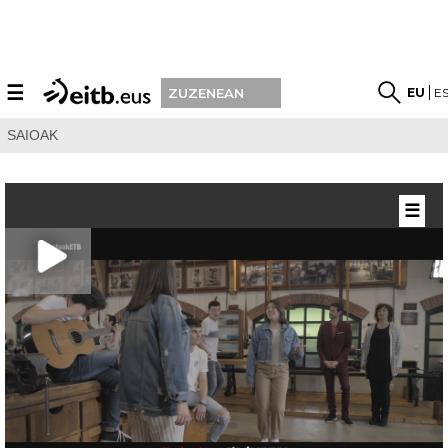
☰
EU
E
ZUZENEAN
SAIOAK
☰