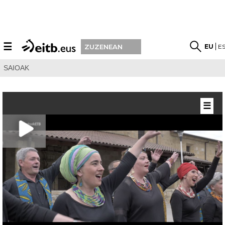
☰
EU
E
ZUZENEAN
SAIOAK
☰