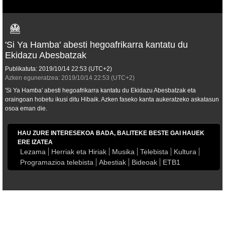
'Si Ya Hamba' abesti hegoafrikarra kantatu du
Ekidazu Abesbatzak
Publikatuta:
2019/10/14
22:53
(UTC+2)
Azken eguneratzea:
2019/10/14
22:53
(UTC+2)
'Si Ya Hamba' abesti hegoafrikarra kantatu du Ekidazu Abesbatzak eta
oraingoan hobetu ikusi ditu Hibaik. Azken faseko kanta aukeratzeko askatasun
osoa eman die.
HAU ZURE INTERESEKOA BADA, BALITEKE BESTE GAI HAUEK
ERE IZATEA
Lezama
Herriak eta Hiriak
Musika
Telebista
Kultura
Programazioa telebista
Abestiak
Bideoak
ETB1