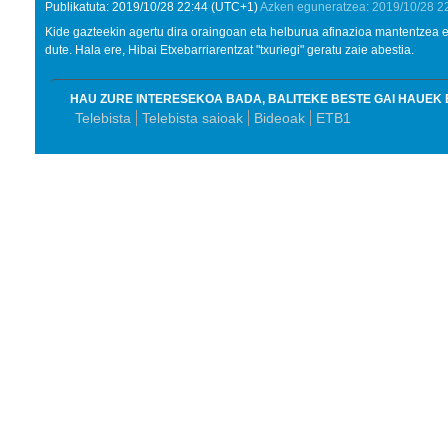
Publikatuta:
2019/10/28
22:44
(UTC+1)
Azken eguneratzea:
2019/10/28
2
Kide gazteekin agertu dira oraingoan eta helburua afinazioa mantentzea e
dute. Hala ere, Hibai Etxebarriarentzat "txuriegi" geratu zaie abestia.
HAU ZURE INTERESEKOA BADA, BALITEKE BESTE GAI HAUEK 
Telebista
Telebista saioak
Bideoak
ETB1