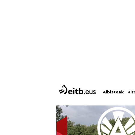
Albisteak
Kir