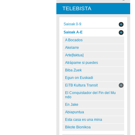
TELEBISTA
Saioak 0-9
Saioak A-E
A Bocados
Akelarre
Arte[faktua]
Atrápame si puedes
Biba Zuek
Egun on Euskadi
EiTB Kultura Transit
El Conquistador del Fin del Mu
ndo
En Jake
Abiapuntua
Esta casa es una mina
Bikote Bionikoa