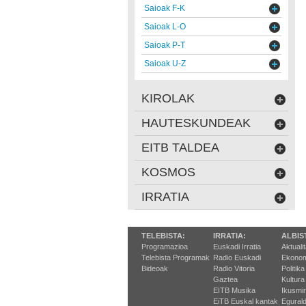
Saioak F-K
Saioak L-O
Saioak P-T
Saioak U-Z
KIROLAK
HAUTESKUNDEAK
EITB TALDEA
KOSMOS
IRRATIA
TELEBISTA:
IRRATIA:
ALBIS
Programazioa
Euskadi Irratia
Aktuali
Telebista Programak
Radio Euskadi
Ekonom
Bideoak
Radio Vitoria
Politika
Gaztea
Kultura
EITB Musika
Ikusmi
EiTB Euskal kantak
Egurald