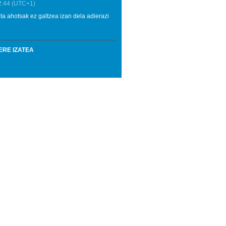
2:44
(UTC+1)
ta ahotsak ez galtzea izan dela adierazi
ERE IZATEA