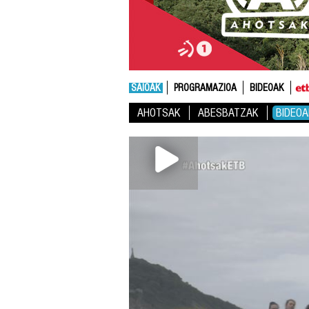
SAIOAK
PROGRAMAZIOA
BIDEOAK
AHOTSAK
ABESBATZAK
BIDEOA