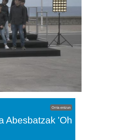
Orria entzun
ka Abesbatzak 'Oh