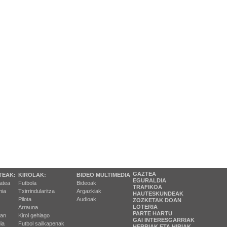
GAZTEA
TEAK:
KIROLAK:
BIDEO MULTIMEDIA
EGURALDIA
tatea
Futbola
Bideoak
TRAFIKOA
ia
Txirrindularitza
Argazkiak
HAUTESKUNDEAK
Pilota
Audioak
ZOZKETAK DOAN
LOTERIA
Arrauna
PARTE HARTU
ran
Kirol gehiago
GAI INTERESGARRIAK
ia
Futbol sailkapenak
HERRIAK ETA HIRIAK