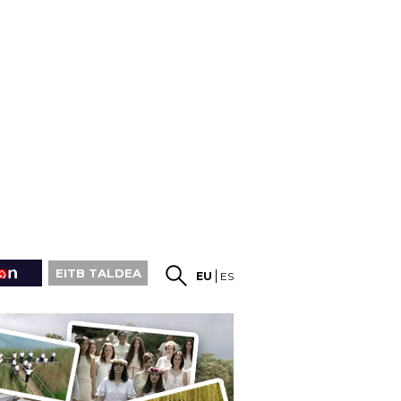
EITB TALDEA
EU
ES