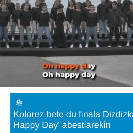
Kolorez bete du finala Dizdiz
Happy Day' abestiarekin