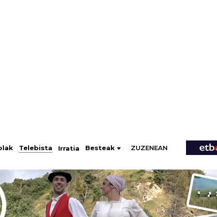
ZUZENEAN
Telebista
Besteak
olak
Irratia