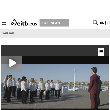
☰
EU
E
ZUZENEAN
SAIOAK
☰