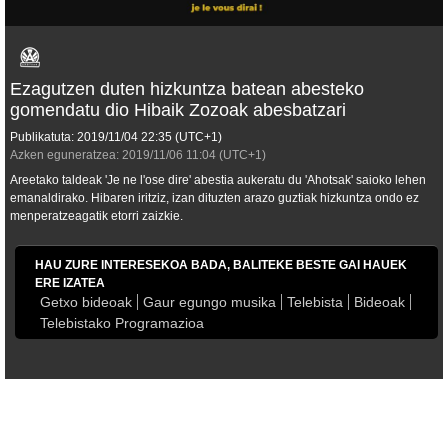
Ezagutzen duten hizkuntza batean abesteko
gomendatu dio Hibaik Zozoak abesbatzari
Publikatuta:
2019/11/04
22:35
(UTC+1)
Azken eguneratzea:
2019/11/06
11:04
(UTC+1)
Areetako taldeak 'Je ne l'ose dire' abestia aukeratu du 'Ahotsak' saioko lehen
emanaldirako. Hibaren iritziz, izan dituzten arazo guztiak hizkuntza ondo ez
menperatzeagatik etorri zaizkie.
HAU ZURE INTERESEKOA BADA, BALITEKE BESTE GAI HAUEK
ERE IZATEA
Getxo bideoak
Gaur egungo musika
Telebista
Bideoak
Telebistako Programazioa