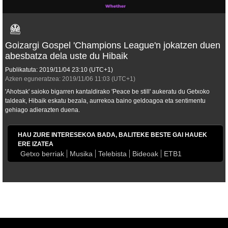
Goizargi Gospel 'Champions League'n jokatzen duen
abesbatza dela uste du Hibaik
Publikatuta:
2019/11/04
23:10
(UTC+1)
Azken eguneratzea:
2019/11/06
11:03
(UTC+1)
'Ahotsak' saioko bigarren kantaldirako 'Peace be still' aukeratu du Getxoko
taldeak, Hibaik eskatu bezala, aurrekoa baino geldoagoa eta sentimentu
gehiago adierazten duena.
HAU ZURE INTERESEKOA BADA, BALITEKE BESTE GAI HAUEK
ERE IZATEA
Getxo berriak
Musika
Telebista
Bideoak
ETB1