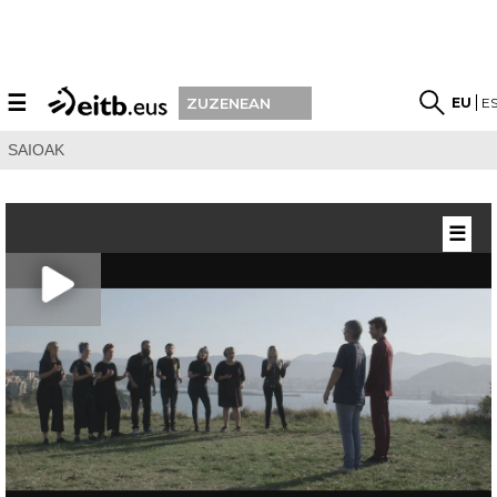
☰
EU
E
ZUZENEAN
SAIOAK
☰