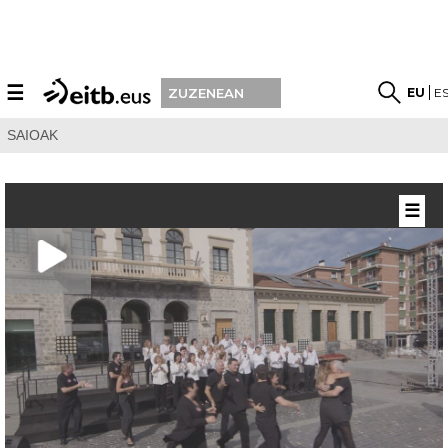
☰
EU
E
ZUZENEAN
SAIOAK
☰