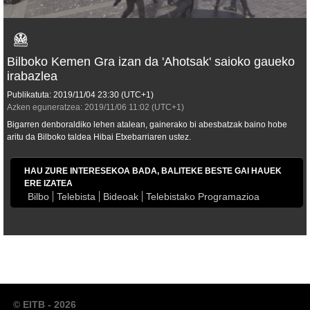
Bilboko Kemen Gra izan da 'Ahotsak' saioko gaueko
irabazlea
Publikatuta:
2019/11/04
23:30
(UTC+1)
Azken eguneratzea:
2019/11/06
11:02
(UTC+1)
Bigarren denboraldiko lehen atalean, gainerako bi abesbatzak baino hobe
aritu da Bilboko taldea Hibai Etxebarriaren ustez.
HAU ZURE INTERESEKOA BADA, BALITEKE BESTE GAI HAUEK
ERE IZATEA
Bilbo
Telebista
Bideoak
Telebistako Programazioa
© EITB - 2026