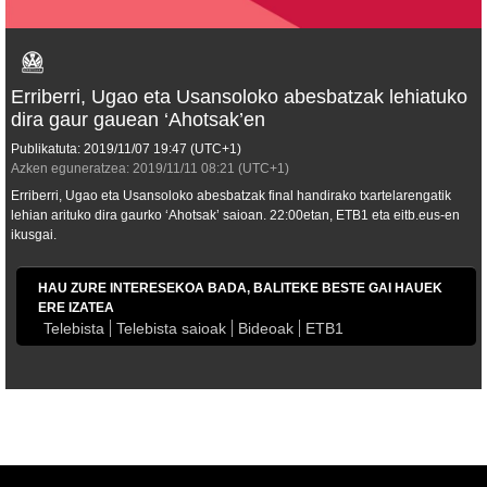
Erriberri, Ugao eta Usansoloko abesbatzak lehiatuko
dira gaur gauean ‘Ahotsak’en
Publikatuta:
2019/11/07
19:47
(UTC+1)
Azken eguneratzea:
2019/11/11
08:21
(UTC+1)
Erriberri, Ugao eta Usansoloko abesbatzak final handirako txartelarengatik
lehian arituko dira gaurko ‘Ahotsak’ saioan. 22:00etan, ETB1 eta eitb.eus-en
ikusgai.
HAU ZURE INTERESEKOA BADA, BALITEKE BESTE GAI HAUEK
ERE IZATEA
Telebista
Telebista saioak
Bideoak
ETB1