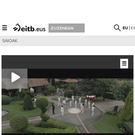
☰
EU
E
ZUZENEAN
SAIOAK
☰