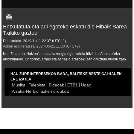
Entxufatuta eta adi egoteko eskatu die Hibaik Sarea
Txikiko gazteei
Publikatuta:
2019/11/11
22:37
(UTC+1)
Azken eguneratzea:
2024/05/21
11:30
(UTC+2)
Ken Zazpiren 'Haizea' abestia luzeegia egin zaiela iritzi dio 'Ahotsak'eko
aholkulariak. Ondorioz, arnas eta afinazio arazoak izan dituztela iruditu zaio.
HAU ZURE INTERESEKOA BADA, BALITEKE BESTE GAI HAUEK
ERE IZATEA
Musika
Telebista
Bideoak
ETB1
Ugao
Arratia-Nerbioi azken ordukoa