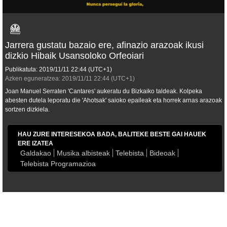
Jarrera gustatu bazaio ere, afinazio arazoak ikusi
dizkio Hibaik Usansoloko Orfeoiari
Publikatuta:
2019/11/11
22:44
(UTC+1)
Azken eguneratzea:
2019/11/11
22:44
(UTC+1)
Joan Manuel Serraten 'Cantares' aukeratu du Bizkaiko taldeak. Kolpeka
abesten dutela leporatu die 'Ahotsak' saioko epaileak eta horrek arnas arazoak
sortzen dizkiela.
HAU ZURE INTERESEKOA BADA, BALITEKE BESTE GAI HAUEK
ERE IZATEA
Galdakao
Musika albisteak
Telebista
Bideoak
Telebista Programazioa