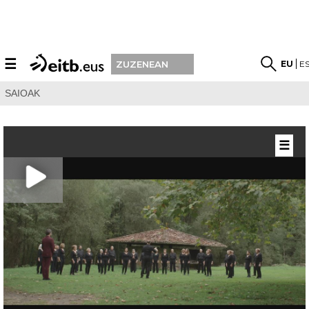
☰
EU
E
ZUZENEAN
SAIOAK
☰