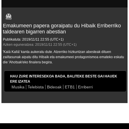
Emakumeen papera goraipatu du Hibaik Erriberriko
taldearen bigarren abestian
Publikatuta:
2019/11/11
22:55
(UTC+1)
Azken eguneratzea:
2019/11/11
22:55
(UTC+1)
'Kalá Kallá' kanta aukeratu dute. Atzerriko hizkuntzan abesteak dituen
zailtasunak aipatu ditu Hibaik eta emakumeei protagonismoa emateko eskatu
die 'Ahotsak'eko finalera begira.
HAU ZURE INTERESEKOA BADA, BALITEKE BESTE GAI HAUEK
ERE IZATEA
Musika
Telebista
Bideoak
ETB1
Erriberri