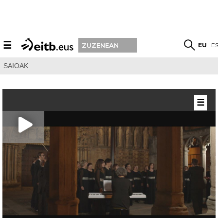
☰
EU
E
ZUZENEAN
SAIOAK
☰