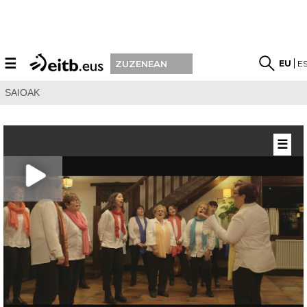
☰
EU
E
ZUZENEAN
SAIOAK
☰