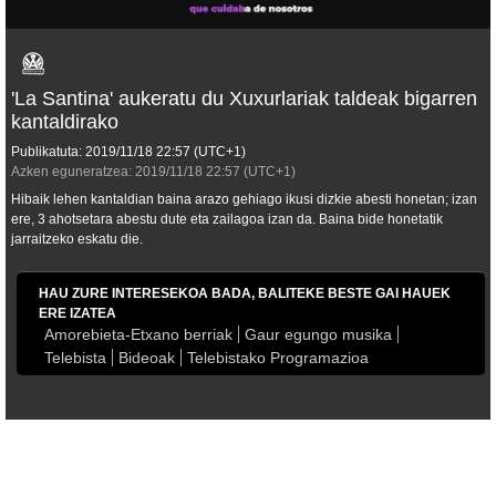
'La Santina' aukeratu du Xuxurlariak taldeak bigarren
kantaldirako
Publikatuta:
2019/11/18
22:57
(UTC+1)
Azken eguneratzea:
2019/11/18
22:57
(UTC+1)
Hibaik lehen kantaldian baina arazo gehiago ikusi dizkie abesti honetan; izan
ere, 3 ahotsetara abestu dute eta zailagoa izan da. Baina bide honetatik
jarraitzeko eskatu die.
HAU ZURE INTERESEKOA BADA, BALITEKE BESTE GAI HAUEK
ERE IZATEA
Amorebieta-Etxano berriak
Gaur egungo musika
Telebista
Bideoak
Telebistako Programazioa