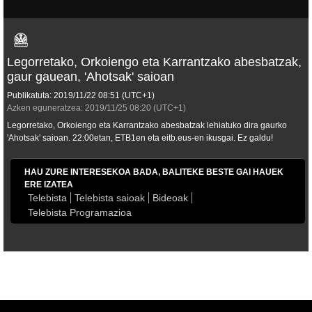
Legorretako, Orkoiengo eta Karrantzako abesbatzak,
gaur gauean, 'Ahotsak' saioan
Publikatuta:
2019/11/22
08:51
(UTC+1)
Azken eguneratzea:
2019/11/25
08:20
(UTC+1)
Legorretako, Orkoiengo eta Karrantzako abesbatzak lehiatuko dira gaurko
'Ahotsak' saioan. 22:00etan, ETB1en eta eitb.eus-en ikusgai. Ez galdu!
HAU ZURE INTERESEKOA BADA, BALITEKE BESTE GAI HAUEK
ERE IZATEA
Telebista
Telebista saioak
Bideoak
Telebista Programazioa