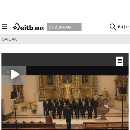
☰
EU
E
ZUZENEAN
SAIOAK
☰