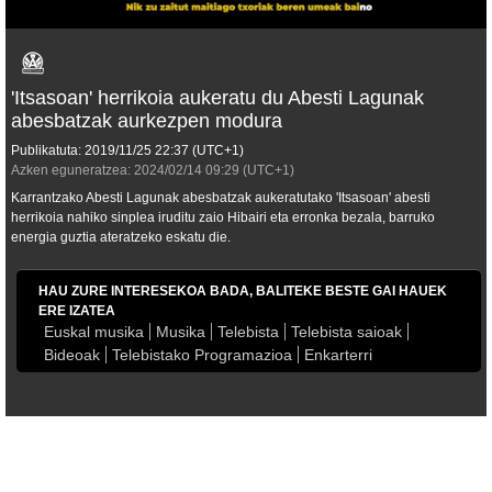
'Itsasoan' herrikoia aukeratu du Abesti Lagunak
abesbatzak aurkezpen modura
Publikatuta:
2019/11/25
22:37
(UTC+1)
Azken eguneratzea:
2024/02/14
09:29
(UTC+1)
Karrantzako Abesti Lagunak abesbatzak aukeratutako 'Itsasoan' abesti
herrikoia nahiko sinplea iruditu zaio Hibairi eta erronka bezala, barruko
energia guztia ateratzeko eskatu die.
HAU ZURE INTERESEKOA BADA, BALITEKE BESTE GAI HAUEK
ERE IZATEA
Euskal musika
Musika
Telebista
Telebista saioak
Bideoak
Telebistako Programazioa
Enkarterri