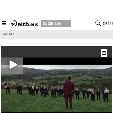
☰
EU
E
ZUZENEAN
SAIOAK
☰