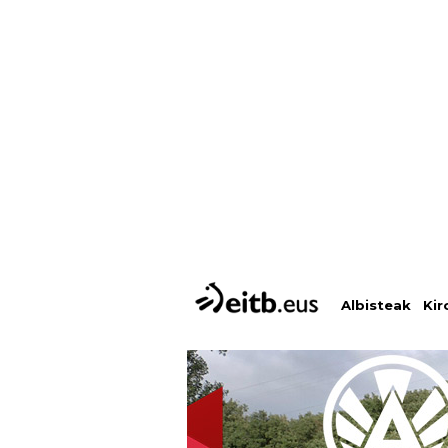
Albisteak
Kir