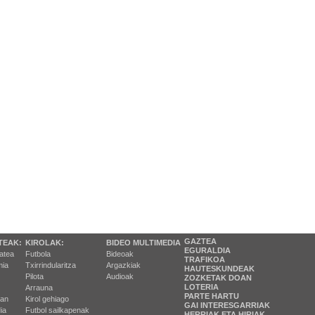
GAZTEA
TEAK:
KIROLAK:
BIDEO MULTIMEDIA
EGURALDIA
tatea
Futbola
Bideoak
TRAFIKOA
ia
Txirrindularitza
Argazkiak
HAUTESKUNDEAK
Pilota
Audioak
ZOZKETAK DOAN
LOTERIA
Arrauna
PARTE HARTU
ran
Kirol gehiago
GAI INTERESGARRIAK
ia
Futbol sailkapenak
HERRIAK ETA HIRIAK