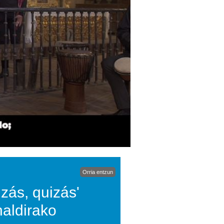
Orria entzun
zás, quizás'
aldirako