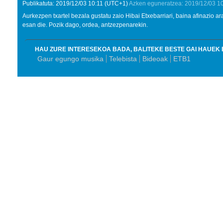
Publikatuta:
2019/12/03
10:11
(UTC+1)
Azken eguneratzea:
2019/12/03
10
Aurkezpen txartel bezala gustatu zaio Hibai Etxebarriari, baina afinazio ar
esan die. Pozik dago, ordea, antzezpenarekin.
HAU ZURE INTERESEKOA BADA, BALITEKE BESTE GAI HAUEK 
Gaur egungo musika
Telebista
Bideoak
ETB1