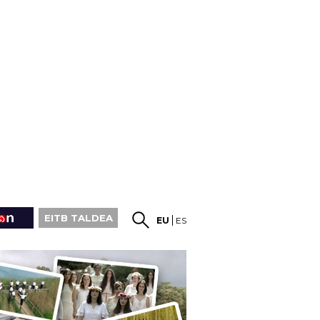
EITB TALDEA
EU
ES