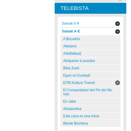
TELEBISTA
Saioak 0-9
Saioak A-E
A Bocados
Akelarre
Arte[faktua]
Atrápame si puedes
Biba Zuek
Egun on Euskadi
EiTB Kultura Transit
El Conquistador del Fin del Mu
ndo
En Jake
Abiapuntua
Esta casa es una mina
Bikote Bionikoa