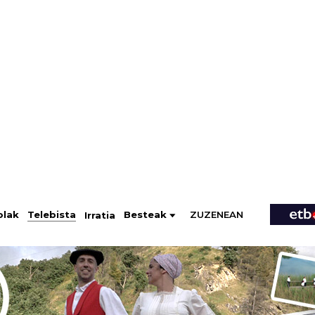
ZUZENEAN
Telebista
Besteak
olak
Irratia