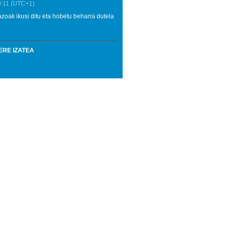
:11
(UTC+1)
azoak ikusi ditu eta hobetu beharra dutela
ERE IZATEA