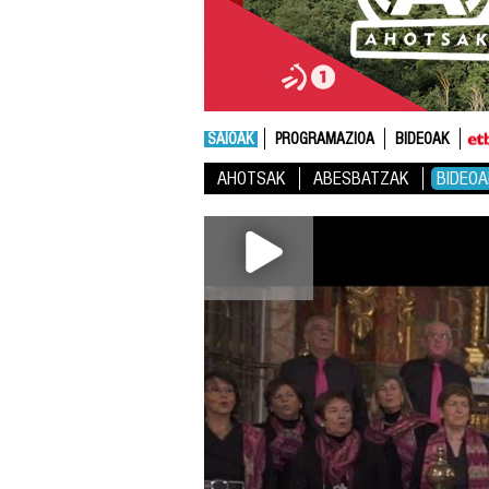
SAIOAK
PROGRAMAZIOA
BIDEOAK
AHOTSAK
ABESBATZAK
BIDEOA