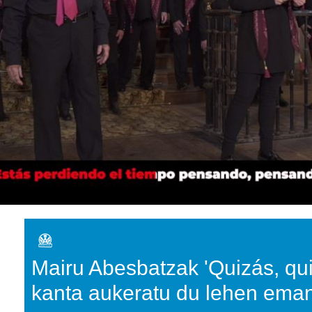
Mairu Abesbatzak 'Quizás, qui
kanta aukeratu du lehen eman