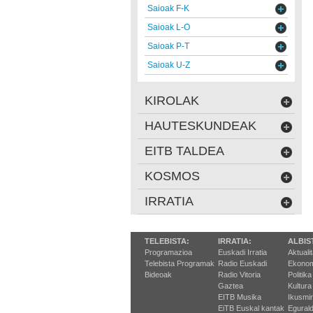
Saioak F-K
Saioak L-O
Saioak P-T
Saioak U-Z
KIROLAK
HAUTESKUNDEAK
EITB TALDEA
KOSMOS
IRRATIA
TELEBISTA:
IRRATIA:
ALBIS
Programazioa
Euskadi Irratia
Aktuali
Telebista Programak
Radio Euskadi
Ekonom
Bideoak
Radio Vitoria
Politika
Gaztea
Kultura
EITB Musika
Ikusmi
EiTB Euskal kantak
Egurald