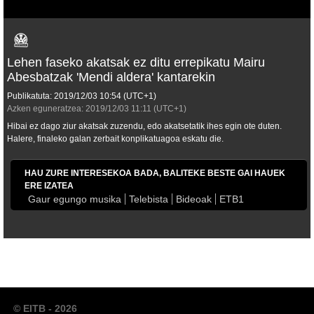
Lehen faseko akatsak ez ditu errepikatu Mairu
Abesbatzak 'Mendi aldera' kantarekin
Publikatuta:
2019/12/03
10:54
(UTC+1)
Azken eguneratzea:
2019/12/03
11:11
(UTC+1)
Hibai ez dago ziur akatsak zuzendu, edo akatsetatik ihes egin ote duten.
Halere, finaleko galan zerbait konplikatuagoa eskatu die.
HAU ZURE INTERESEKOA BADA, BALITEKE BESTE GAI HAUEK
ERE IZATEA
Gaur egungo musika
Telebista
Bideoak
ETB1
© EITB - 2026