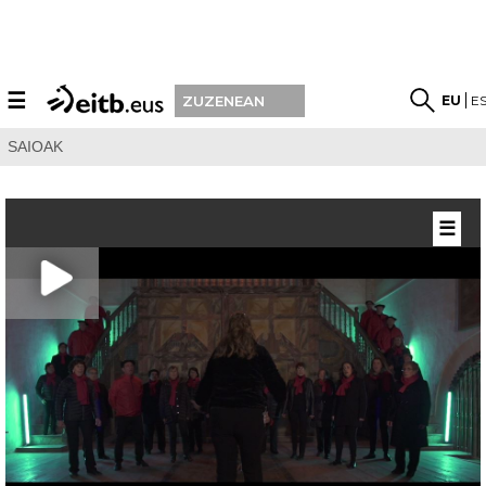
☰
EU
E
ZUZENEAN
SAIOAK
☰