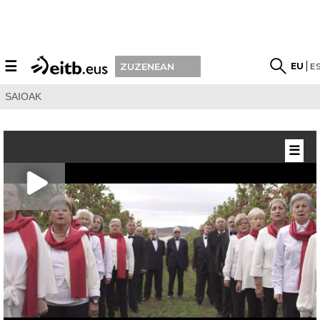
☰
EU
E
ZUZENEAN
SAIOAK
☰