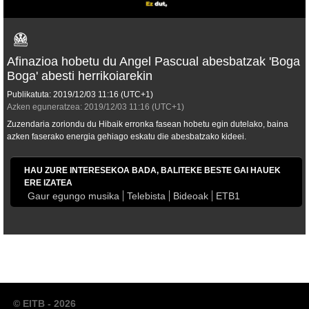
Afinazioa hobetu du Angel Pascual abesbatzak 'Boga
Boga' abesti herrikoiarekin
Publikatuta:
2019/12/03
11:16
(UTC+1)
Azken eguneratzea:
2019/12/03
11:16
(UTC+1)
Zuzendaria zoriondu du Hibaik erronka fasean hobetu egin dutelako, baina
azken faserako energia gehiago eskatu die abesbatzako kideei.
HAU ZURE INTERESEKOA BADA, BALITEKE BESTE GAI HAUEK
ERE IZATEA
Gaur egungo musika
Telebista
Bideoak
ETB1
© EITB - 2026