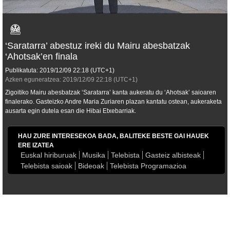
‘Saratarra’ abestuz ireki du Mairu abesbatzak
‘Ahotsak’en finala
Publikatuta:
2019/12/09
22:18
(UTC+1)
Azken eguneratzea:
2019/12/09
22:18
(UTC+1)
Zigoitiko Mairu abesbatzak ‘Saratarra’ kanta aukeratu du ‘Ahotsak’ saioaren
finalerako. Gasteizko Andre Maria Zuriaren plazan kantatu ostean, aukeraketa
ausarta egin dutela esan die Hibai Etxebarriak.
HAU ZURE INTERESEKOA BADA, BALITEKE BESTE GAI HAUEK
ERE IZATEA
Euskal hiriburuak
Musika
Telebista
Gasteiz albisteak
Telebista saioak
Bideoak
Telebista Programazioa