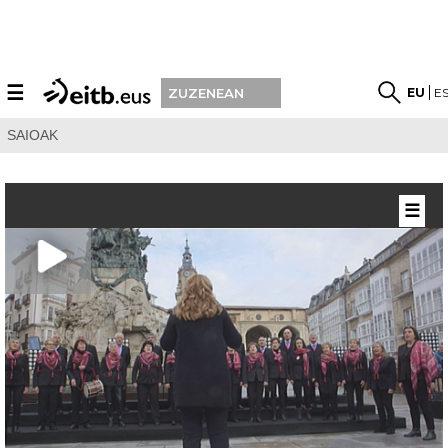
☰
EU
E
ZUZENEAN
SAIOAK
☰