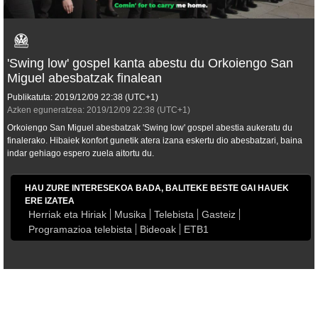
'Swing low' gospel kanta abestu du Orkoiengo San
Miguel abesbatzak finalean
Publikatuta:
2019/12/09
22:38
(UTC+1)
Azken eguneratzea:
2019/12/09
22:38
(UTC+1)
Orkoiengo San Miguel abesbatzak 'Swing low' gospel abestia aukeratu du
finalerako. Hibaiek konfort gunetik atera izana eskertu dio abesbatzari, baina
indar gehiago espero zuela aitortu du.
HAU ZURE INTERESEKOA BADA, BALITEKE BESTE GAI HAUEK
ERE IZATEA
Herriak eta Hiriak
Musika
Telebista
Gasteiz
Programazioa telebista
Bideoak
ETB1