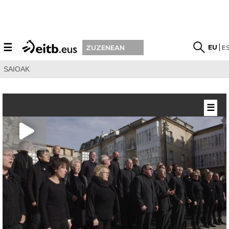
☰
EU
E
ZUZENEAN
SAIOAK
☰