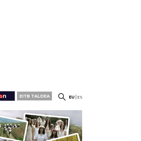
EITB TALDEA
EU
ES