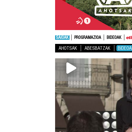
SAIOAK
PROGRAMAZIOA
BIDEOAK
AHOTSAK
ABESBATZAK
BIDEOA