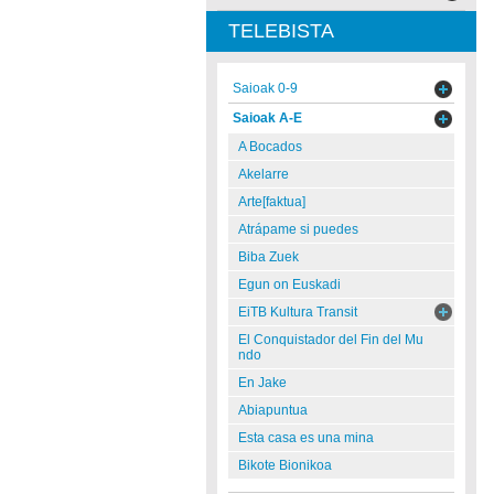
TELEBISTA
Saioak 0-9
Saioak A-E
A Bocados
Akelarre
Arte[faktua]
Atrápame si puedes
Biba Zuek
Egun on Euskadi
EiTB Kultura Transit
El Conquistador del Fin del Mu
ndo
En Jake
Abiapuntua
Esta casa es una mina
Bikote Bionikoa