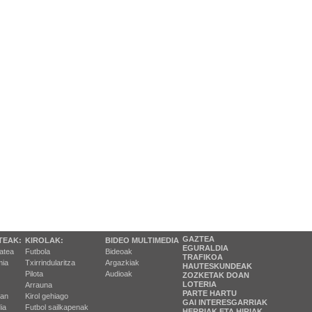
GAZTEA
TEAK:
KIROLAK:
BIDEO MULTIMEDIA
EGURALDIA
tatea
Futbola
Bideoak
TRAFIKOA
ia
Txirrindularitza
Argazkiak
HAUTESKUNDEAK
Pilota
Audioak
ZOZKETAK DOAN
LOTERIA
Arrauna
PARTE HARTU
ran
Kirol gehiago
GAI INTERESGARRIAK
ia
Futbol sailkapenak
HERRIAK ETA HIRIAK