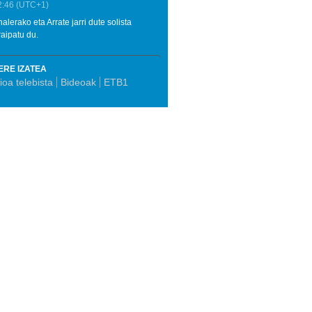
2:46
(UTC+1)
lerako eta Arrate jarri dute solista
aipatu du.
ERE IZATEA
oa telebista
Bideoak
ETB1