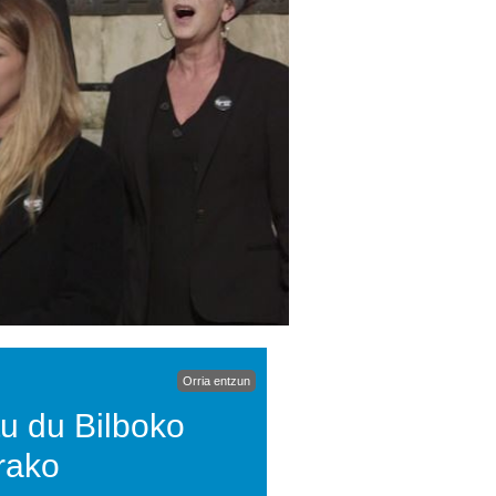
Orria entzun
tu du Bilboko
rako