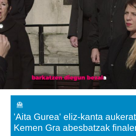
'Aita Gurea' eliz-kanta aukera
Kemen Gra abesbatzak finale