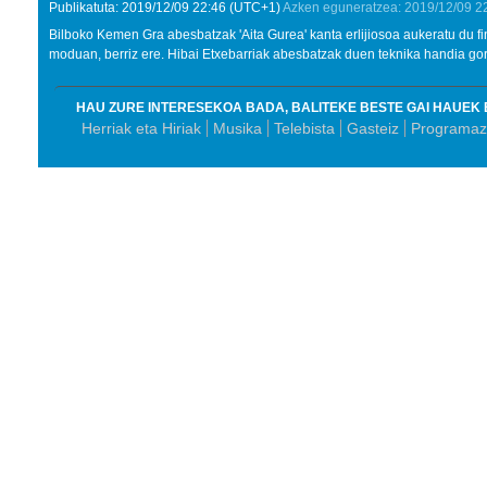
Publikatuta:
2019/12/09
22:46
(UTC+1)
Azken eguneratzea:
2019/12/09
2
Bilboko Kemen Gra abesbatzak 'Aita Gurea' kanta erlijiosoa aukeratu du fina
moduan, berriz ere. Hibai Etxebarriak abesbatzak duen teknika handia gor
HAU ZURE INTERESEKOA BADA, BALITEKE BESTE GAI HAUEK 
Herriak eta Hiriak
Musika
Telebista
Gasteiz
Programazi