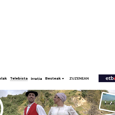
ZUZENEAN
Telebista
Besteak
olak
Irratia