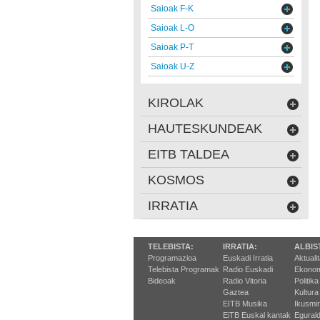
Saioak F-K
Saioak L-O
Saioak P-T
Saioak U-Z
KIROLAK
HAUTESKUNDEAK
EITB TALDEA
KOSMOS
IRRATIA
TELEBISTA:
IRRATIA:
ALBIS
Programazioa
Euskadi Irratia
Aktuali
Telebista Programak
Radio Euskadi
Ekonom
Bideoak
Radio Vitoria
Politika
Gaztea
Kultura
EITB Musika
Ikusmi
EiTB Euskal kantak
Egurald