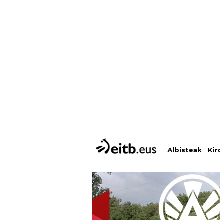
Albisteak
Kir