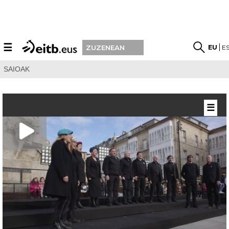
☰
EU
E
ZUZENEAN
SAIOAK
☰