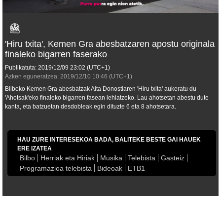
'Hiru txita', Kemen Gra abesbatzaren apostu originala
finaleko bigarren faserako
Publikatuta:
2019/12/09
23:02
(UTC+1)
Azken eguneratzea:
2019/12/10
10:46
(UTC+1)
Bilboko Kemen Gra abesbatzak Aita Donostiaren 'Hiru txita' aukeratu du
'Ahotsak'eko finaleko bigarren fasean lehiatzeko. Lau ahotsetan abestu dute
kanta, eta batzuetan desdobleak egin dituzte 6 eta 8 ahotsetara.
HAU ZURE INTERESEKOA BADA, BALITEKE BESTE GAI HAUEK
ERE IZATEA
Bilbo
Herriak eta Hiriak
Musika
Telebista
Gasteiz
Programazioa telebista
Bideoak
ETB1