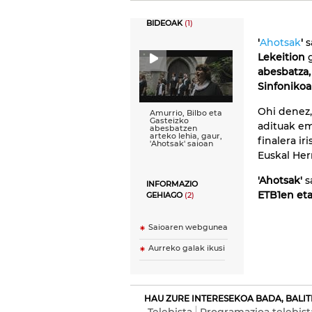
BIDEOAK
(1)
'
Ahotsak
'
s
Lekeition
g
abesbatza,
Sinfonikoa
Ohi denez, 
Amurrio, Bilbo eta
Gasteizko
adituak em
abesbatzen
arteko lehia, gaur,
finalera i
'Ahotsak' saioan
Euskal Her
'Ahotsak'
s
INFORMAZIO
ETB1en eta
GEHIAGO
(2)
Saioaren webgunea
Aurreko galak ikusi
HAU ZURE INTERESEKOA BADA, BALIT