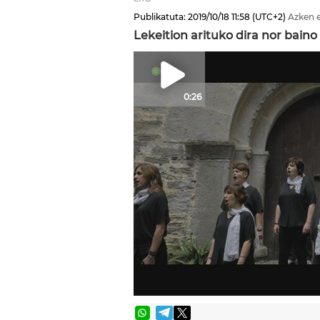
Publikatuta:
2019/10/18
11:58
(UTC+2)
Azken 
Lekeition arituko dira nor baino
0:26