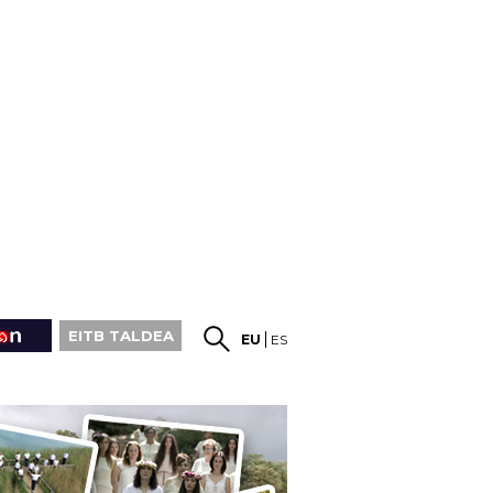
EITB TALDEA
EU
ES