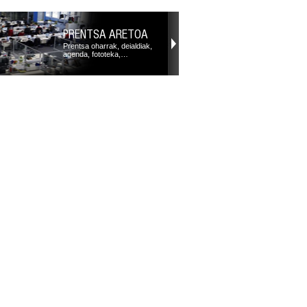
PRENTSA ARETOA
Prentsa oharrak, deialdiak,
agenda, fototeka,…