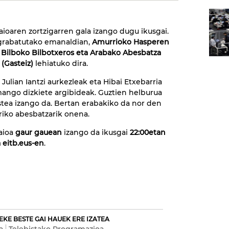
aioaren zortzigarren gala izango dugu ikusgai.
rabatutako emanaldian,
Amurrioko Hasperen
 Bilboko Bilbotxeros eta Arabako Abesbatza
 (Gasteiz)
lehiatuko dira.
Julian Iantzi aurkezleak eta Hibai Etxebarria
ango dizkiete argibideak. Guztien helburua
ristea izango da. Bertan erabakiko da nor den
riko abesbatzarik onena.
aioa
gaur gauean
izango da ikusgai
22:00etan
 eitb.eus-en
.
EKE BESTE GAI HAUEK ERE IZATEA