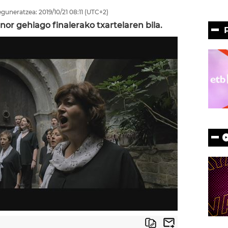
eguneratzea:
2019/10/21
08:11
(UTC+2)
 nor gehiago finalerako txartelaren bila.