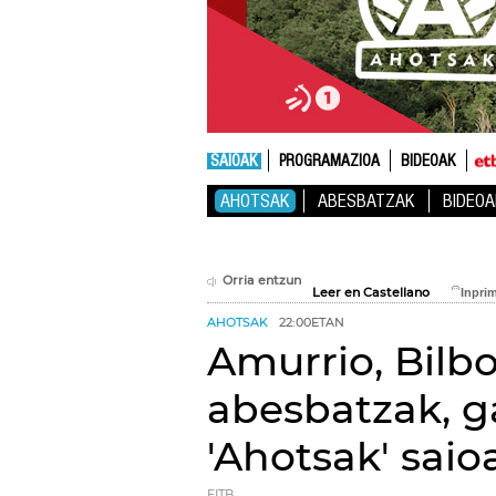
SAIOAK
PROGRAMAZIOA
BIDEOAK
AHOTSAK
ABESBATZAK
BIDEOA
Orria entzun
Leer en Castellano
AHOTSAK
22:00ETAN
Amurrio, Bilbo
abesbatzak, g
'Ahotsak' saio
EITB