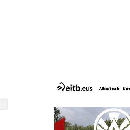
Albisteak
Kir