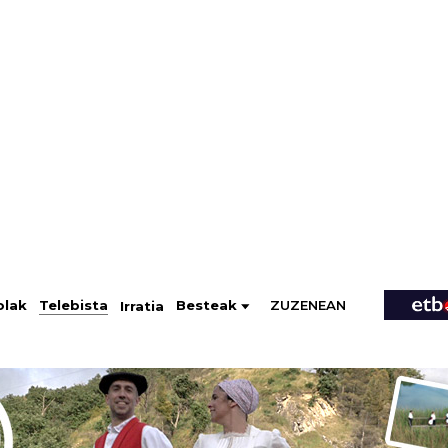
ZUZENEAN
Telebista
Besteak
olak
Irratia