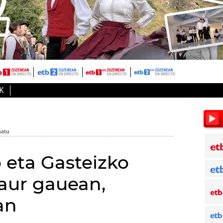
K
 eta Gasteizko
aur gauean,
an