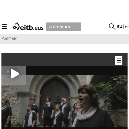
☰
EU
E
ZUZENEAN
SAIOAK
☰