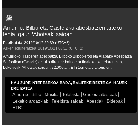
Amurrio, Bilbo eta Gasteizko abesbatzen arteko
lehia, gaur, 'Ahotsak' saioan
Publikatuta:
2019/10/17
20:39
(UTC+2)
Azken eguneratzea:
2019/10/21
08:11
(UTC+2)
Amurrioko Hasperen abesbatza, Bilboko Bilbotxeros eta Arabako Abesbatza
Sinfonikoa (Gasteiz) arituko dira nor baino nor finaleko txartelaren bila,
Lekeitiotik, 'Ahotsak' saioan. 22:00etan, ETB1en eta eitb.eus-en.
HAU ZURE INTERESEKOA BADA, BALITEKE BESTE GAI HAUEK
ERE IZATEA
Amurrio
Bilbo
Musika
Telebista
Gasteiz albisteak
Lekeitio argazkiak
Telebista saioak
Abestiak
Bideoak
ETB1