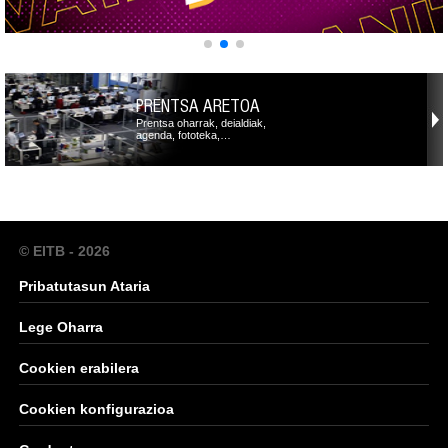
PRENTSA ARETOA
Prentsa oharrak, deialdiak,
agenda, fototeka,…
© EITB - 2026
Pribatutasun Ataria
Lege Oharra
Cookien erabilera
Cookien konfigurazioa