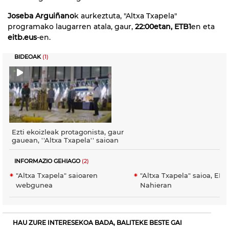
Joseba Arguiñano
k aurkeztuta, "Altxa Txapela"
programako laugarren atala, gaur,
22:00etan, ETB1
en eta
eitb.eus
-en.
BIDEOAK
(1)
Ezti ekoizleak protagonista, gaur
gauean, ''Altxa Txapela'' saioan
INFORMAZIO GEHIAGO
(2)
"Altxa Txapela" saioaren
"Altxa Txapela" saioa, EIT
webgunea
Nahieran
HAU ZURE INTERESEKOA BADA, BALITEKE BESTE GAI