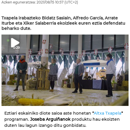
Azken eguneratzea:
2021/08/15
10:57
(UTC+2)
Txapela irabazteko Bidatz Sasiain, Alfredo García, Arrate
Iturbe eta Xiker Salaberria ekoizleek euren eztia defendatu
beharko dute.
0:29
Eztiari eskainiko diote saioa aste honetan
"
Altxa Txapela
"
programan.
Joseba Arguiñanok
produktu hau ekoizten
duten lau lagun izango ditu gonbidatu.