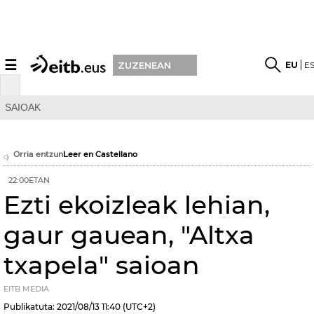
☰
EU
E
ZUZENEAN
SAIOAK
Orria entzun
Leer en Castellano
22:00ETAN
Ezti ekoizleak lehian,
gaur gauean, "Altxa
txapela" saioan
EITB MEDIA
Publikatuta:
2021/08/13
11:40
(UTC+2)