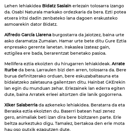
Lehen lehiakidea
Bidatz Sasiain
erlezain tolosarra izango
da. Osabi Naturala markako ordezkaria da bera. Ezti potea
etxera iritsi dadin zenbateko lana dagoen erakusteko
asmoarekin dator Bidatz.
Alfredo García Llarena
burgostarra da jaiotzez, baina urte
asko daramatza Zumaian. Hamar urte bete ditu Gure Eztia
enpresako gerente lanetan. Irakaslea izateaz gain,
eztigilea ere bada, berarentzat benetako pasioa.
Mellifera eztia ekoizten du hirugarren lehiakideak.
Arrate
Iturbe
da bera. Larraulen bizi den arren, tolosarra da. Bere
burua definitzerako orduan, bere eskuzabaltasuna eta
bidaiatzeko zaletasuna gailentzen ditu. Hainbat GKErekin
lan egin du munduan zehar. Erlezainek lan ederra egiten
dute, baina Arratek erleei aitortzen die lanik gogorrena.
Xiker Salaberria
da azkeneko lehiakidea. Beratarra da eta
Beraska eztia ekoizten du. Baserri batean hazi zenez
gero, animaliak beti izan dira bere bizitzaren parte. Erle
beltza aurkeztuko digu. Tamalez, bertakoa den erle mota
hau oso gutxik ezagutzen dute.