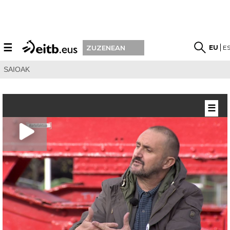
☰
EU
E
ZUZENEAN
SAIOAK
☰