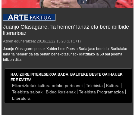
Juanjo Olasagarre, 'Ia hemen' lanaz eta bere ibilbide
literarioaz
Azken eguneratzea:
2018/12/22
15:20
(UTC+1)
Juanjo Olasagarre poetak Xabier Lete Poesia Saria jaso berri du. Saritutako
lana
'Ia hemen'
da eta bertan benekotasunetik idatzitako ia 50 bat poema
biltzen ditu.
HAU ZURE INTERESEKOA BADA, BALITEKE BESTE GAI HAUEK
ERE IZATEA
Elkarrizketak kultura arloko pertsonei
Telebista
Kultura
Telebista saioak
Bideo ikusienak
Telebista Programazioa
Literatura