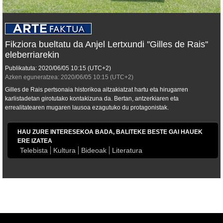
Fikziora bueltatu da Anjel Lertxundi ''Gilles de Rais''
eleberriarekin
Publikatuta:
2020/06/05
10:15
(UTC+2)
Azken eguneratzea:
2020/06/05
10:15
(UTC+2)
Gilles de Rais pertsonaia historikoa aitzakiatzat hartu eta hirugarren
karlistadetan girotutako kontakizuna da. Bertan, antzerkiaren eta
errealitatearen mugaren lausoa ezagutuko du protagonistak.
HAU ZURE INTERESEKOA BADA, BALITEKE BESTE GAI HAUEK
ERE IZATEA
Telebista
Kultura
Bideoak
Literatura