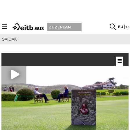
☰
EU
E
ZUZENEAN
SAIOAK
☰