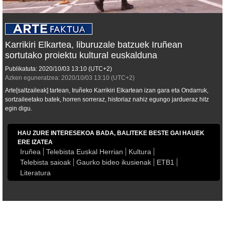
Karrikiri Elkartea, liburuzale batzuek Iruñean
sortutako proiektu kultural euskalduna
Publikatuta:
2020/10/03
13:10
(UTC+2)
Azken eguneratzea:
2020/10/03
13:10
(UTC+2)
Arte[saltzaileak] tartean, Iruñeko Karrikiri Elkartean izan gara eta Ondarruk,
sortzaileetako batek, horren sorreraz, historiaz nahiz egungo jardueraz hitz
egin digu.
HAU ZURE INTERESEKOA BADA, BALITEKE BESTE GAI HAUEK
ERE IZATEA
Iruñea
Telebista Euskal Herrian
Kultura
Telebista saioak
Gaurko bideo ikusienak
ETB1
Literatura