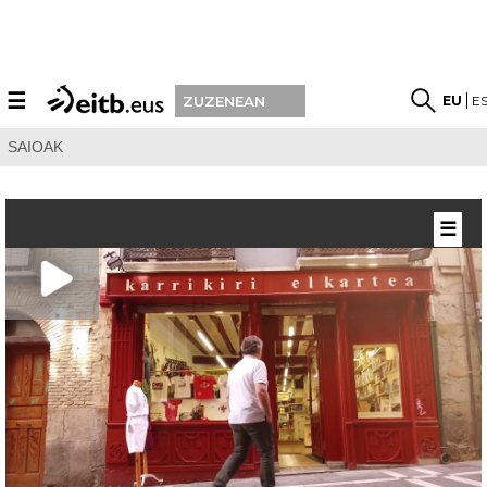
☰
EU
E
ZUZENEAN
SAIOAK
☰