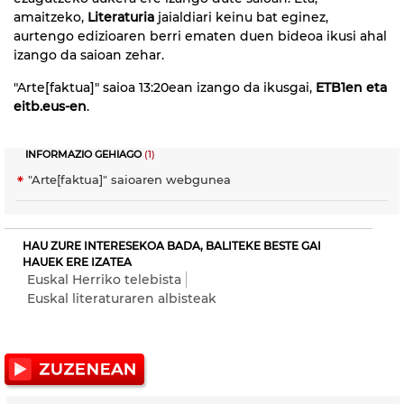
amaitzeko,
Literaturia
jaialdiari keinu bat eginez,
aurtengo edizioaren berri ematen duen bideoa ikusi ahal
izango da saioan zehar.
"Arte[faktua]" saioa 13:20ean izango da ikusgai,
ETB1en eta
eitb.eus-en
.
INFORMAZIO GEHIAGO
(1)
"Arte[faktua]" saioaren webgunea
HAU ZURE INTERESEKOA BADA, BALITEKE BESTE GAI
HAUEK ERE IZATEA
Euskal Herriko telebista
Euskal literaturaren albisteak