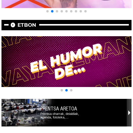
ETBON
PRENTSA ARETOA
Prentsa oharrak, deialdiak,
agenda, fototeka,…