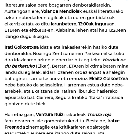
literatura saioa bere bosgarren denboraldiarekin.
Aurtengoan ere,
Yolanda Mendiola
k euskal literaturako
azken nobedadeen egileak eta euren gonbidatuak
elkarrizketatuko ditu
larunbatero, 13:00ak ingurua
n
,
ETB1en eta eitb.eus-en. Alabaina, lehen atal hau 13:20ean
izango dugu ikusgai.
Irati Goikoetxea
idazle eta irakaslearekin hasiko dute
denboraldia. Noaingo Zentzumenen Parkean elkartuko
dira idazlearen azken eleberriaz hitz egiteko:
Herriak ez
du barkatuko
(Elkar). Bertan, ETAren biktima baten mina
landu du egileak, aldarri ozenen ordez enpatia ahalegin
bat eginez, samurtasunez eta emozioz.
Ekaitz Goikoetxea
neba batuko da solasaldira. Harreman estua dute neba-
arrebek, eta Ekaitzena da Iratiren liburuko hasierako
aipuetako bat. Gainera, Segura Irratiko "Itaka" irratsaioa
gidatzen dute biek.
Horretaz gain,
Ventura Ruiz
irakurleak
Trenza roja
fanzinearen bi ale gomentatuko ditu. Bestalde,
Iratxe
Fresneda
zinemagile eta kritikariaren apalategia
ezagutzeko aukera ere izango dute saioan. Eta,