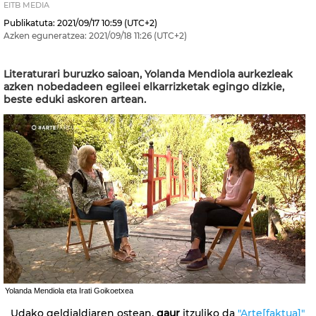
EITB MEDIA
Publikatuta:
2021/09/17
10:59
(UTC+2)
Azken eguneratzea:
2021/09/18
11:26
(UTC+2)
Literaturari buruzko saioan, Yolanda Mendiola aurkezleak
azken nobedadeen egileei elkarrizketak egingo dizkie,
beste eduki askoren artean.
Yolanda Mendiola eta Irati Goikoetxea
Udako geldialdiaren ostean,
gaur
itzuliko da
"Arte[faktua]"