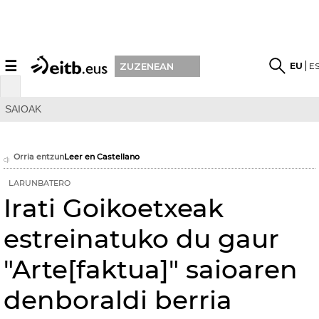
☰
EU
E
ZUZENEAN
SAIOAK
Orria entzun
Leer en Castellano
LARUNBATERO
Irati Goikoetxeak
estreinatuko du gaur
"Arte[faktua]" saioaren
denboraldi berria