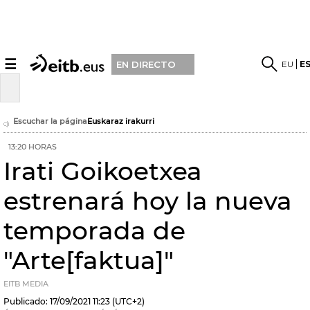
☰
EU
E
EN DIRECTO
Escuchar la página
Euskaraz irakurri
13:20 HORAS
Irati Goikoetxea
estrenará hoy la nueva
temporada de
"Arte[faktua]"
EITB MEDIA
Publicado:
17/09/2021
11:23
(UTC+2)