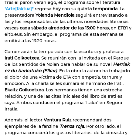
Tras el parón veraniego, el programa sobre literatura
"Arte[faktua]"
regresa
hoy
con su
quinta temporada
. La
presentadora
Yolanda Mendiola
seguirá entrevistando a
las y los responsables de las últimas novedades literarias
vascas
cada sábado alrededor de las 13:00 horas,
en ETB1 y
eitb.eus. Sin embargo, el programa de esta semana se
emitirá a las 13:20 horas.
Comenzarán la temporada con la escritora y profesora
Irati Goikoetxea
. Se reunirán con la invitada en el Parque
de los Sentidos de Noian para hablar de su novel
Herriak
ez du barkatuko (Elkar)
. En la obra la autora ha trabajado
el dolor de una víctima de ETA con empatía, ternura y
emoción. A la charla se les sumará el hermano de Irati,
Ekaitz Goikoetxea
. Los hermanos tienen una estrecha
relación, y una de las citas iniciales del libro de Irati es
suya. Ambos conducen el programa "Itaka" en Segura
Irratia.
Además, el lector
Ventura Ruiz
recomendará dos
ejemplares de la fanzine
Trenza roja.
Por otro lado, el
programa conocerá los gustos literarios de la cineasta y