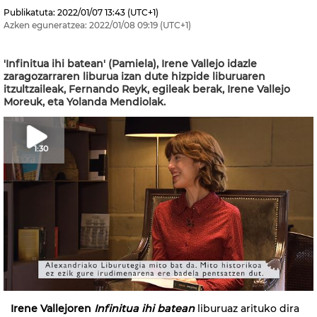
Publikatuta:
2022/01/07
13:43
(UTC+1)
Azken eguneratzea:
2022/01/08
09:19
(UTC+1)
'Infinitua ihi batean' (Pamiela), Irene Vallejo idazle
zaragozarraren liburua izan dute hizpide liburuaren
itzultzaileak, Fernando Reyk, egileak berak, Irene Vallejo
Moreuk, eta Yolanda Mendiolak.
1:30
Irene Vallejoren
Infinitua ihi batean
liburuaz arituko dira