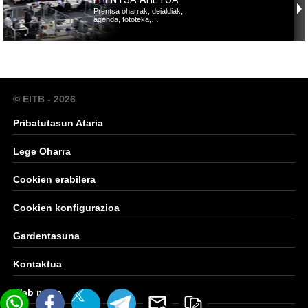
Prentsa oharrak, deialdiak,
agenda, fototeka,…
© EITB - 2026
Pribatutasun Ataria
Lege Oharra
Cookien erabilera
Cookien konfigurazioa
Gardentasuna
Kontaktua
Web mapa