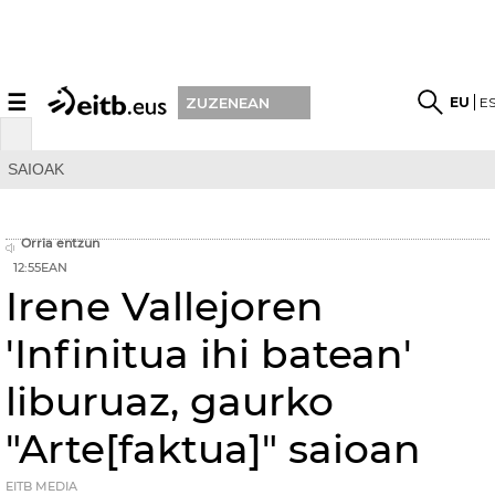
☰
EU
E
ZUZENEAN
SAIOAK
Orria entzun
12:55EAN
Irene Vallejoren
'Infinitua ihi batean'
liburuaz, gaurko
"Arte[faktua]" saioan
EITB MEDIA