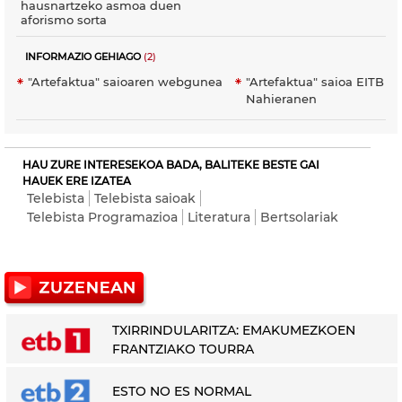
hausnartzeko asmoa duen
aforismo sorta
INFORMAZIO GEHIAGO
(2)
"Artefaktua" saioaren webgunea
"Artefaktua" saioa EITB
Nahieranen
HAU ZURE INTERESEKOA BADA, BALITEKE BESTE GAI
HAUEK ERE IZATEA
Telebista
Telebista saioak
Telebista Programazioa
Literatura
Bertsolariak
TXIRRINDULARITZA: EMAKUMEZKOEN
FRANTZIAKO TOURRA
ESTO NO ES NORMAL