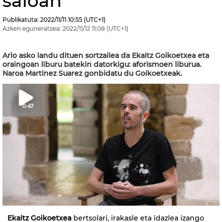
saioan
Publikatuta:
2022/11/11
10:55
(UTC+1)
Azken eguneratzea:
2022/11/12
11:08
(UTC+1)
Arlo asko landu dituen sortzailea da Ekaitz Goikoetxea eta
oraingoan liburu batekin datorkigu: aforismoen liburua.
Naroa Martinez Suarez gonbidatu du Goikoetxeak.
0:47
Ekaitz Goikoetxea
bertsolari, irakasle eta idazlea izango