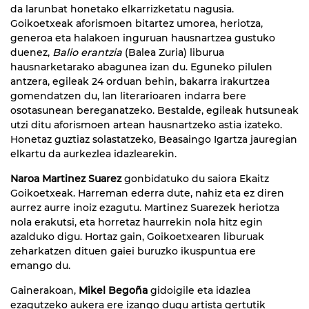
da larunbat honetako elkarrizketatu nagusia.
Goikoetxeak aforismoen bitartez umorea, heriotza,
generoa eta halakoen inguruan hausnartzea gustuko
duenez,
Balio erantzia
(Balea Zuria) liburua
hausnarketarako abagunea izan du. Eguneko pilulen
antzera, egileak 24 orduan behin, bakarra irakurtzea
gomendatzen du, lan literarioaren indarra bere
osotasunean bereganatzeko. Bestalde, egileak hutsuneak
utzi ditu aforismoen artean hausnartzeko astia izateko.
Honetaz guztiaz solastatzeko, Beasaingo Igartza jauregian
elkartu da aurkezlea idazlearekin.
Naroa Martinez Suarez
gonbidatuko du saiora Ekaitz
Goikoetxeak. Harreman ederra dute, nahiz eta ez diren
aurrez aurre inoiz ezagutu. Martinez Suarezek heriotza
nola erakutsi, eta horretaz haurrekin nola hitz egin
azalduko digu. Hortaz gain, Goikoetxearen liburuak
zeharkatzen dituen gaiei buruzko ikuspuntua ere
emango du.
Gainerakoan,
Mikel Begoña
gidoigile eta idazlea
ezagutzeko aukera ere izango dugu artista gertutik