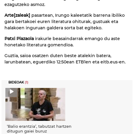
ezagutzeko asmoz.
Arte[zaleak]
pasartean, Irungo kaleetatik barrena ibiliko
gara bertakoei euren literatura ohiturak, gustuak eta
halakoen inguruan galdera sorta bat egiteko.
Patxi Plazaola
irakurle beasaindarrak emango du aste
honetako literatura gomendioa.
Guztia, saioa osatzen duten beste atalekin batera,
larunbatean, eguerdiko 12:50ean ETB1en eta eitb.eus-en.
BIDEOAK
(1)
‘Balio erantzia’, tabutzat hartzen
ditugun gaiei buruz