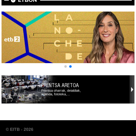
PRENTSA ARETOA
Prentsa oharrak, deialdiak,
agenda, fototeka,…
© EITB - 2026