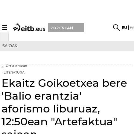
☰
EU
E
ZUZENEAN
SAIOAK
Orria entzun
LITERATURA
Ekaitz Goikoetxea bere
'Balio erantzia'
aforismo liburuaz,
12:50ean "Artefaktua"