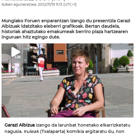
Azken eguneratzea:
2022/11/19
11:13
(UTC+1)
Mungiako Foruen enparantzan izango du presentzia Garazi
Albizuak idatzitako eleberri grafikoak. Bertan daudela,
historiak ahaztutako emakumeak berriro plaza hartzearen
inguruan hitz egingo dute.
1:29
Garazi Albizua
izango da larunbat honetako elkarrizketatu
nagusia.
Iruleak
(Txalaparta) komikia argitaratu du, non