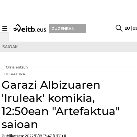
☰
EU
E
ZUZENEAN
SAIOAK
Orria entzun
LITERATURA
Garazi Albizuaren
'Iruleak' komikia,
12:50ean "Artefaktua"
saioan
Publikatuta:
2022/11/18
13:47
(UTC+1)