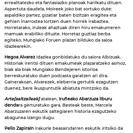
errealitatezko eta fantasiazko planoak harilkatu dituen.
Aspertuta daudela, Moireek joko bat sortuko dute:
aspaldiko partez, gizatiar baten bizitzan eragitea eta
gehien inarrostea lortzen duen horrek irabaztea.
Horretarako, Iruleak ahaztuak diren hiru emakumeren
mamuak erabiliko dituzte. Horretaz guztiaz berba
egiteko, Mungiako Foruen plazan bilduko da saioa
idazlearekin.
Hegoa Alvarez
idazlea gonbidatuko du saiora Albizuak.
Historiak irentsi dituen emakumeak plazaratzeko asmoz,
biak ala biak Mungiako Bendejeren istorioa
berreskuratuko duen podcasta garatzen ari dira.
Gainerakoan, Alvarezek, eleberria gertutik ezagutzen
duenez, bere ikuspuntutik abiatuta mintzoko da.
Arte[saltzaileak]
atalean,
Iruñeako Abarzuza liburu
denda
ra gerturatuko gara. Besteak beste, Marcela
Abarzuzaren eskutik saltegiaren historia ezagutzeko
abagunea izango dugu.
Pello Zapirain
irakurle beasaindarren eskutik iritsiko da