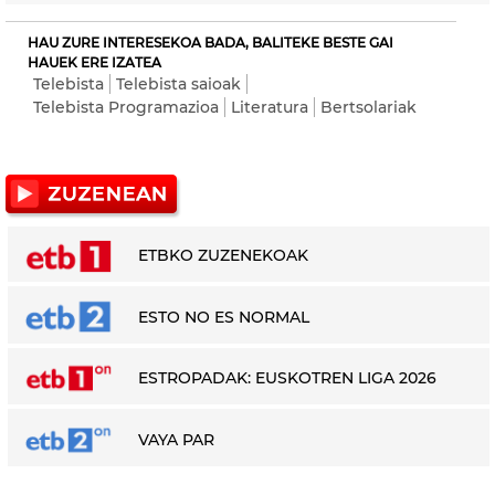
HAU ZURE INTERESEKOA BADA, BALITEKE BESTE GAI
HAUEK ERE IZATEA
Telebista
Telebista saioak
Telebista Programazioa
Literatura
Bertsolariak
ETBKO ZUZENEKOAK
ESTO NO ES NORMAL
ESTROPADAK: EUSKOTREN LIGA 2026
VAYA PAR