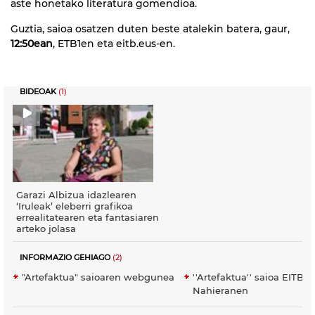
aste honetako literatura gomendioa.
Guztia, saioa osatzen duten beste atalekin batera, gaur,
12:50ean
, ETB1en eta eitb.eus-en.
BIDEOAK
(1)
Garazi Albizua idazlearen
‘Iruleak’ eleberri grafikoa
errealitatearen eta fantasiaren
arteko jolasa
INFORMAZIO GEHIAGO
(2)
"Artefaktua" saioaren webgunea
''Artefaktua'' saioa EITB
Nahieranen