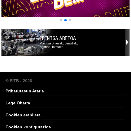
PRENTSA ARETOA
Prentsa oharrak, deialdiak,
agenda, fototeka,…
© EITB - 2026
Pribatutasun Ataria
Lege Oharra
Cookien erabilera
Cookien konfigurazioa