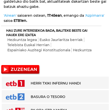
galdetuko dio batik bat, aktualitateak dakartzan beste gai
batzuk ahaztu gabe.
'Airean'
saioaren ostean,
17:45ean
, emango da
'Azpimarra'
saioa
ETB1en.
HAU ZURE INTERESEKOA BADA, BALITEKE BESTE GAI
HAUEK ERE IZATEA
Hezkuntza legea
Eusko Jaurlaritza berriak
Telebista Euskal Herrian
Espainiako Auzitegi Konstituzionala
Hezkuntza
HERRI TXIKI INFERNU HANDI
BASURA O TESORO