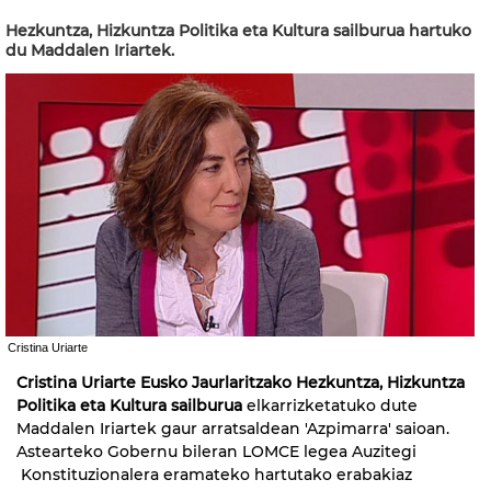
Hezkuntza, Hizkuntza Politika eta Kultura sailburua hartuko
du Maddalen Iriartek.
Cristina Uriarte
Cristina Uriarte Eusko Jaurlaritzako Hezkuntza, Hizkuntza
Politika eta Kultura sailburua
elkarrizketatuko dute
Maddalen Iriartek gaur arratsaldean 'Azpimarra' saioan.
Astearteko Gobernu bileran LOMCE legea Auzitegi
Konstituzionalera eramateko hartutako erabakiaz