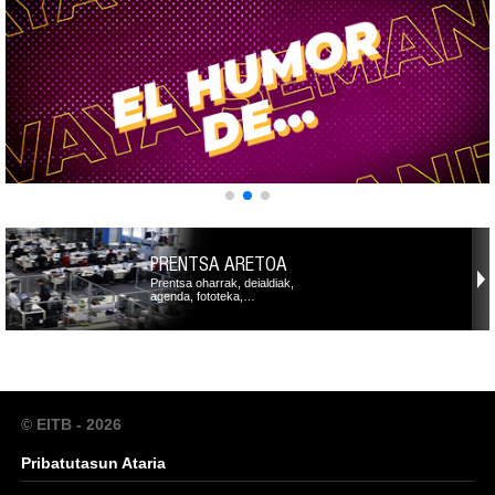
PRENTSA ARETOA
Prentsa oharrak, deialdiak,
agenda, fototeka,…
© EITB - 2026
Pribatutasun Ataria