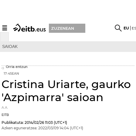
☰
EU
E
ZUZENEAN
SAIOAK
Orria entzun
17:45EAN
Cristina Uriarte, gaurko
'Azpimarra' saioan
A.A.
EITB
Publikatuta:
2014/02/26
11:03
(UTC+1)
Azken eguneratzea:
2022/03/09
14:04
(UTC+1)