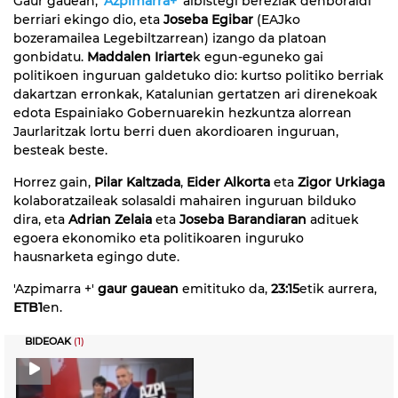
Gaur gauean, '
Azpimarra+
' albistegi bereziak denboraldi
berriari ekingo dio, eta
Joseba Egibar
(EAJko
bozeramailea Legebiltzarrean) izango da platoan
gonbidatu.
Maddalen Iriarte
k egun-eguneko gai
politikoen inguruan galdetuko dio: kurtso politiko berriak
dakartzan erronkak, Katalunian gertatzen ari direnekoak
edota Espainiako Gobernuarekin hezkuntza alorrean
Jaurlaritzak lortu berri duen akordioaren inguruan,
besteak beste.
Horrez gain,
Pilar Kaltzada
,
Eider Alkorta
eta
Zigor Urkiaga
kolaboratzaileak solasaldi mahairen inguruan bilduko
dira, eta
Adrian Zelaia
eta
Joseba Barandiaran
adituek
egoera ekonomiko eta politikoaren inguruko
hausnarketa egingo dute.
'Azpimarra +'
gaur gauean
emitituko da,
23:15
etik aurrera,
ETB1
en.
BIDEOAK
(1)