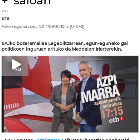
+' saioan
A.H.
EITB
Azken eguneratzea:
2014/09/30
10:15
(UTC+2)
EAJko bozeramailea Legebiltzarrean, egun-eguneko gai
politikoen inguruan arituko da Maddalen Iriarterekin.
0:25