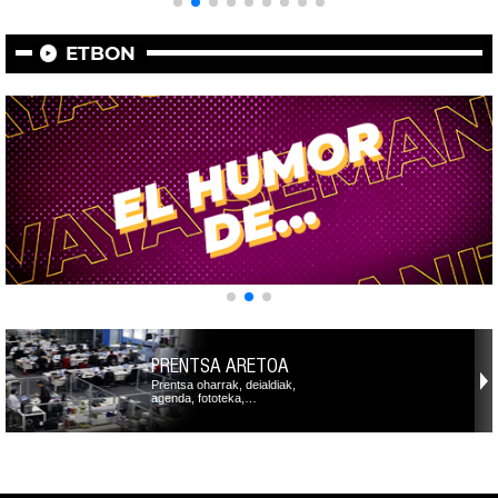
ETBON
PRENTSA ARETOA
Prentsa oharrak, deialdiak,
agenda, fototeka,…