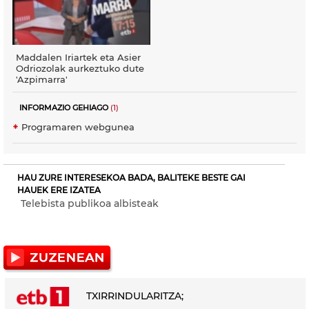
Maddalen Iriartek eta Asier
Odriozolak aurkeztuko dute
'Azpimarra'
INFORMAZIO GEHIAGO
(1)
Programaren webgunea
HAU ZURE INTERESEKOA BADA, BALITEKE BESTE GAI
HAUEK ERE IZATEA
Telebista publikoa albisteak
TXIRRINDULARITZA;