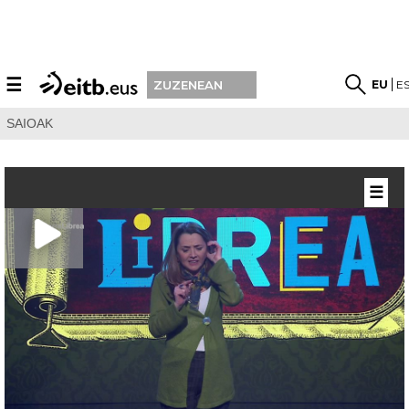
☰
EU
E
ZUZENEAN
SAIOAK
☰