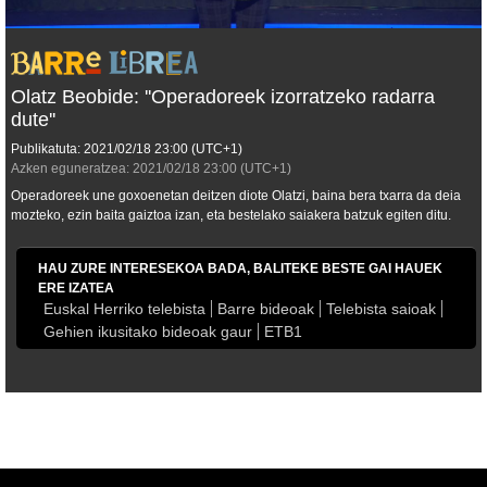
Olatz Beobide: ''Operadoreek izorratzeko radarra
dute''
Publikatuta:
2021/02/18
23:00
(UTC+1)
Azken eguneratzea:
2021/02/18
23:00
(UTC+1)
Operadoreek une goxoenetan deitzen diote Olatzi, baina bera txarra da deia
mozteko, ezin baita gaiztoa izan, eta bestelako saiakera batzuk egiten ditu.
HAU ZURE INTERESEKOA BADA, BALITEKE BESTE GAI HAUEK
ERE IZATEA
Euskal Herriko telebista
Barre bideoak
Telebista saioak
Gehien ikusitako bideoak gaur
ETB1